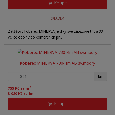
Koupit
SKLADEM
Zátěžový koberec MINERVA je díky své zátěžové třídě 33
velice odolný do komerčních pr...
Koberec MINERVA 730-4m AB sv.modrý
+
-
bm
2
755 Kč za m
3 020 Kč za bm
Koupit