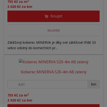
2
755 Kč za m
3 020 Kč za bm
Koupit
SKLADEM
Zátěžový koberec MINERVA je díky své zátěžové třídě 33
velice odolný do komerčních pr...
Koberec MINERVA 520-4m AB zelený
+
-
bm
2
755 Kč za m
3 020 Kč za bm