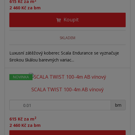
2
615 Kč za m
2 460 Kč za bm
Koupit
SKLADEM
Luxusní zátěžový koberec Scala Endurance se vyznačuje
širokou škálou barevných variac...
NOVINKA
SCALA TWIST 100-4m AB vínový
+
-
bm
2
615 Kč za m
2 460 Kč za bm