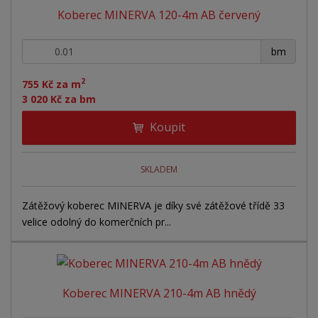
n
Koberec MINERVA 120-4m AB červený
z
l
o
í
p
k
k
v
+
-
r
bm
o
o
ý
o
v
v
v
2
d
755 Kč za m
ý
ý
ý
3 020 Kč za bm
u
v
v
p
k
Koupit
ý
ý
i
t
ů
p
p
s
i
i
SKLADEM
s
s
Zátěžový koberec MINERVA je díky své zátěžové třídě 33
velice odolný do komerčních pr...
Koberec MINERVA 210-4m AB hnědý