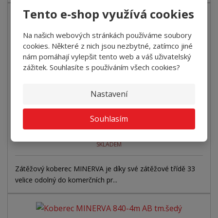
Tento e-shop využívá cookies
Na našich webových stránkách používáme soubory
Koberec MINERVA 830-4m AB šedo-hnědá
cookies. Některé z nich jsou nezbytné, zatímco jiné
nám pomáhají vylepšit tento web a váš uživatelský
+
-
bm
zážitek. Souhlasíte s používáním všech cookies?
2
755 Kč za m
Nastavení
3 020 Kč za bm
Koupit
Souhlasím
SKLADEM
Zátěžový koberec MINERVA je díky své zátěžové třídě 33
velice odolný do komerčních pr...