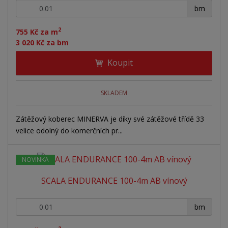
+
-
bm
2
755 Kč za m
3 020 Kč za bm
Koupit
SKLADEM
Zátěžový koberec MINERVA je díky své zátěžové třídě 33
velice odolný do komerčních pr...
NOVINKA
SCALA ENDURANCE 100-4m AB vínový
+
-
bm