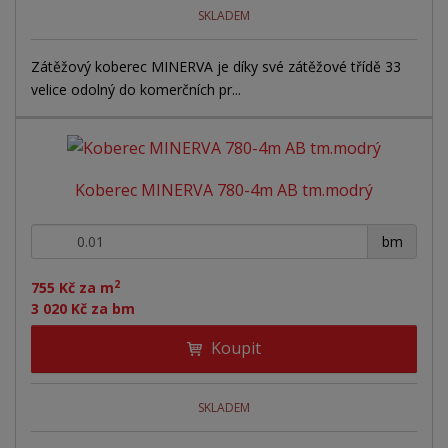
SKLADEM
Zátěžový koberec MINERVA je díky své zátěžové třídě 33
velice odolný do komerčních pr...
Koberec MINERVA 780-4m AB tm.modrý
+
-
bm
2
755 Kč za m
3 020 Kč za bm
Koupit
SKLADEM