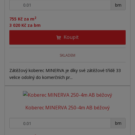
+
-
bm
2
755 Kč za m
3 020 Kč za bm
Koupit
SKLADEM
Zátěžový koberec MINERVA je díky své zátěžové třídě 33
velice odolný do komerčních pr...
Koberec MINERVA 250-4m AB béžový
+
-
bm