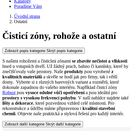
Katalogy
Poradíme Vám
Úvodní strana
Ostatní
Čisticí zóny, rohože a ostatní
Zobrazit popis kategorie
Skrýt popis kategorie
S našimi rohožemi a čisticími zónami
se zbavíte nečistot
a vlhkosti
hned u vstupních dveří. Už žádný prach, bahno či kamínky, které by
znečišťovaly vaše prostory. Naše
produkty
jsou vyrobené
z
kvalitních materiálů
a skvěle se hodí jak pro firmy, tak i větší
domy. Vyberte si z různých barevných variant a rozměrů, které
dokonale zapadnou do vašeho interiéru. Například čisticí zóny
Robust
jsou
vysoce odolné vůči opotřebení
a jsou ideální pro
prostory s vysokou frekvencí pohybu
. V naší nabídce najdete také
lišty a dekorace
, které pozvednou vzhled celé místnosti. Pro
rekonstrukce a údržbu máme připravenou i
kvalitní stavební
chemii
. Objevte naše praktická a stylová řešení pro každý interiér.
Zobrazit další kategorie
Skrýt další kategorie