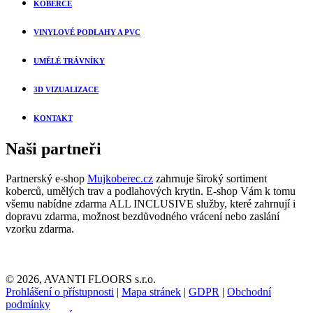
KOBERCE
VINYLOVÉ PODLAHY A PVC
UMĚLÉ TRÁVNÍKY
3D VIZUALIZACE
KONTAKT
Naši partneři
Partnerský e-shop
Mujkoberec.cz
zahrnuje široký sortiment
koberců, umělých trav a podlahových krytin. E-shop Vám k tomu
všemu nabídne zdarma ALL INCLUSIVE služby, které zahrnují i
dopravu zdarma, možnost bezdůvodného vrácení nebo zaslání
vzorku zdarma.
© 2026, AVANTI FLOORS s.r.o.
Prohlášení o přístupnosti
|
Mapa stránek
|
GDPR
|
Obchodní
podmínky