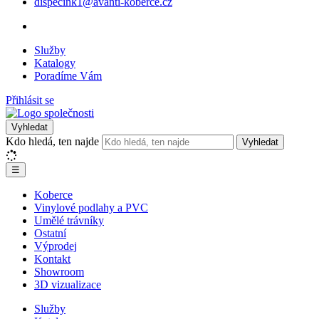
dispecink1@avanti-koberce.cz
Služby
Katalogy
Poradíme Vám
Přihlásit se
Vyhledat
Kdo hledá, ten najde
Vyhledat
☰
Koberce
Vinylové podlahy a PVC
Umělé trávníky
Ostatní
Výprodej
Kontakt
Showroom
3D vizualizace
Služby