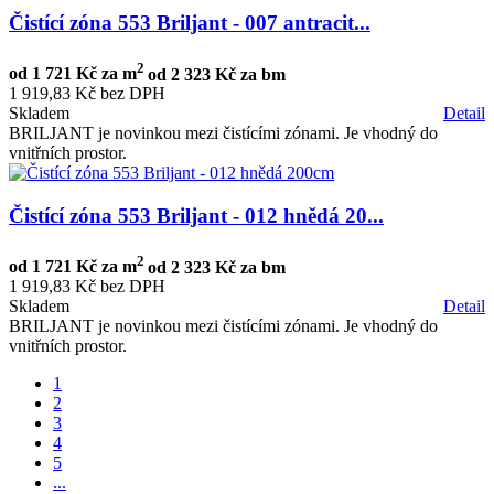
Čistící zóna 553 Briljant - 007 antracit...
2
od
1 721 Kč za m
od
2 323 Kč za bm
1 919,83 Kč bez DPH
Skladem
Detail
BRILJANT je novinkou mezi čistícími zónami. Je vhodný do
vnitřních prostor.
Čistící zóna 553 Briljant - 012 hnědá 20...
2
od
1 721 Kč za m
od
2 323 Kč za bm
1 919,83 Kč bez DPH
Skladem
Detail
BRILJANT je novinkou mezi čistícími zónami. Je vhodný do
vnitřních prostor.
1
2
3
4
5
...