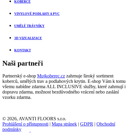
KOBERCE
VINYLOVÉ PODLAHY A PVC
UMĚLÉ TRÁVNÍKY
3D VIZUALIZACE
KONTAKT
Naši partneři
Partnerský e-shop
Mujkoberec.cz
zahrnuje široký sortiment
koberců, umělých trav a podlahových krytin. E-shop Vám k tomu
všemu nabídne zdarma ALL INCLUSIVE služby, které zahrnují i
dopravu zdarma, možnost bezdůvodného vrácení nebo zaslání
vzorku zdarma.
© 2026, AVANTI FLOORS s.r.o.
Prohlášení o přístupnosti
|
Mapa stránek
|
GDPR
|
Obchodní
podmínky