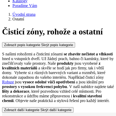
Katalogy
Poradíme Vám
Úvodní strana
Ostatní
Čisticí zóny, rohože a ostatní
Zobrazit popis kategorie
Skrýt popis kategorie
S našimi rohožemi a čisticími zónami
se zbavíte nečistot
a vlhkosti
hned u vstupních dveří. Už žádný prach, bahno či kamínky, které by
znečišťovaly vaše prostory. Naše
produkty
jsou vyrobené
z
kvalitních materiálů
a skvěle se hodí jak pro firmy, tak i větší
domy. Vyberte si z různých barevných variant a rozměrů, které
dokonale zapadnou do vašeho interiéru. Například čisticí zóny
Robust
jsou
vysoce odolné vůči opotřebení
a jsou ideální pro
prostory s vysokou frekvencí pohybu
. V naší nabídce najdete také
lišty a dekorace
, které pozvednou vzhled celé místnosti. Pro
rekonstrukce a údržbu máme připravenou i
kvalitní stavební
chemii
. Objevte naše praktická a stylová řešení pro každý interiér.
Zobrazit další kategorie
Skrýt další kategorie