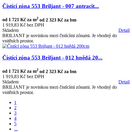
Čistící zóna 553 Briljant - 007 antracit...
2
od
1 721 Kč za m
od
2 323 Kč za bm
1 919,83 Kč bez DPH
Skladem
Detail
BRILJANT je novinkou mezi čistícími zónami. Je vhodný do
vnitřních prostor.
Čistící zóna 553 Briljant - 012 hnědá 20...
2
od
1 721 Kč za m
od
2 323 Kč za bm
1 919,83 Kč bez DPH
Skladem
Detail
BRILJANT je novinkou mezi čistícími zónami. Je vhodný do
vnitřních prostor.
1
2
3
4
5
...