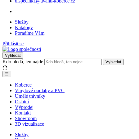
dispecink1@avanti-koberce.cz
Služby
Katalogy
Poradíme Vám
Přihlásit se
Vyhledat
Kdo hledá, ten najde
Vyhledat
☰
Koberce
Vinylové podlahy a PVC
Umělé trávníky
Ostatní
Výprodej
Kontakt
Showroom
3D vizualizace
Služby