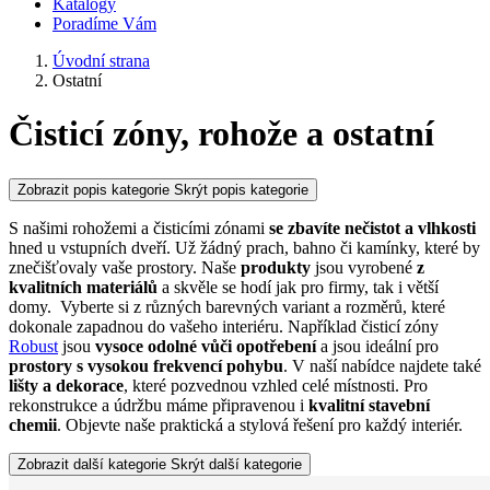
Katalogy
Poradíme Vám
Úvodní strana
Ostatní
Čisticí zóny, rohože a ostatní
Zobrazit popis kategorie
Skrýt popis kategorie
S našimi rohožemi a čisticími zónami
se zbavíte nečistot
a vlhkosti
hned u vstupních dveří. Už žádný prach, bahno či kamínky, které by
znečišťovaly vaše prostory. Naše
produkty
jsou vyrobené
z
kvalitních materiálů
a skvěle se hodí jak pro firmy, tak i větší
domy. Vyberte si z různých barevných variant a rozměrů, které
dokonale zapadnou do vašeho interiéru. Například čisticí zóny
Robust
jsou
vysoce odolné vůči opotřebení
a jsou ideální pro
prostory s vysokou frekvencí pohybu
. V naší nabídce najdete také
lišty a dekorace
, které pozvednou vzhled celé místnosti. Pro
rekonstrukce a údržbu máme připravenou i
kvalitní stavební
chemii
. Objevte naše praktická a stylová řešení pro každý interiér.
Zobrazit další kategorie
Skrýt další kategorie