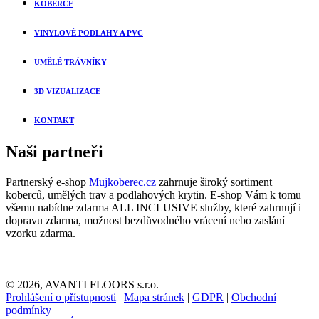
KOBERCE
VINYLOVÉ PODLAHY A PVC
UMĚLÉ TRÁVNÍKY
3D VIZUALIZACE
KONTAKT
Naši partneři
Partnerský e-shop
Mujkoberec.cz
zahrnuje široký sortiment
koberců, umělých trav a podlahových krytin. E-shop Vám k tomu
všemu nabídne zdarma ALL INCLUSIVE služby, které zahrnují i
dopravu zdarma, možnost bezdůvodného vrácení nebo zaslání
vzorku zdarma.
© 2026, AVANTI FLOORS s.r.o.
Prohlášení o přístupnosti
|
Mapa stránek
|
GDPR
|
Obchodní
podmínky