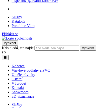
dispecink1@avanti-koberce.cz
Služby
Katalogy
Poradíme Vám
Přihlásit se
Vyhledat
Kdo hledá, ten najde
Vyhledat
☰
Koberce
Vinylové podlahy a PVC
Umělé trávníky
Ostatní
Výprodej
Kontakt
Showroom
3D vizualizace
Služby