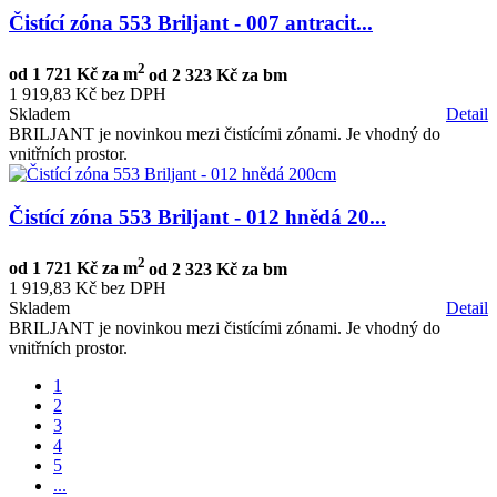
Čistící zóna 553 Briljant - 007 antracit...
2
od
1 721 Kč za m
od
2 323 Kč za bm
1 919,83 Kč bez DPH
Skladem
Detail
BRILJANT je novinkou mezi čistícími zónami. Je vhodný do
vnitřních prostor.
Čistící zóna 553 Briljant - 012 hnědá 20...
2
od
1 721 Kč za m
od
2 323 Kč za bm
1 919,83 Kč bez DPH
Skladem
Detail
BRILJANT je novinkou mezi čistícími zónami. Je vhodný do
vnitřních prostor.
1
2
3
4
5
...