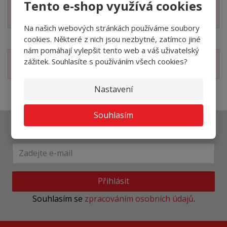
Tento e-shop využívá cookies
Zobrazit specifikační body
Na našich webových stránkách používáme soubory
cookies. Některé z nich jsou nezbytné, zatímco jiné
nám pomáhají vylepšit tento web a váš uživatelský
zážitek. Souhlasíte s používáním všech cookies?
Zobrazit související produkty
Nastavení
Souhlasím
Ať vám nic neunikne
Přihlásit
Souhlasím se
zpracováním osobních údajů
.