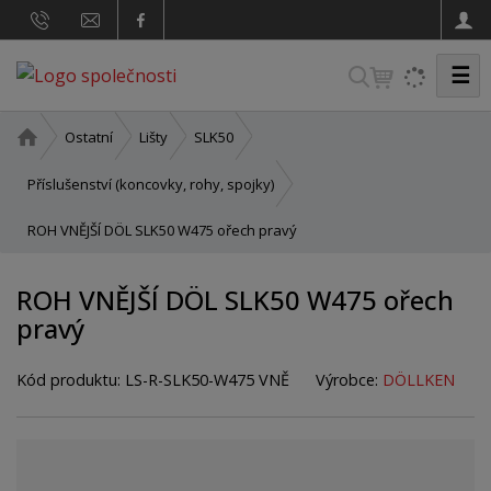
☰
V
y
h
Ú
Ostatní
Lišty
SLK50
v
l
o
Příslušenství (koncovky, rohy, spojky)
e
d
d
ROH VNĚJŠÍ DÖL SLK50 W475 ořech pravý
n
a
í
t
s
ROH VNĚJŠÍ DÖL SLK50 W475 ořech
t
pravý
r
a
n
Kód produktu:
LS-R-SLK50-W475 VNĚ
Výrobce:
DÖLLKEN
a