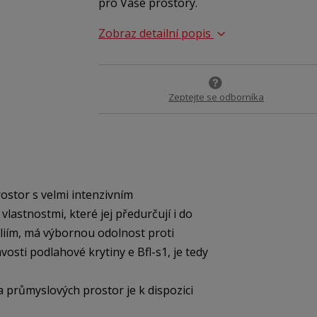
pro Vaše prostory.
Zobraz detailní popis
Zeptejte se odborníka
ostor s velmi intenzivním
astnostmi, které jej předurčují i do
liím, má výbornou odolnost proti
vosti podlahové krytiny e Bfl-s1, je tedy
 průmyslových prostor je k dispozici