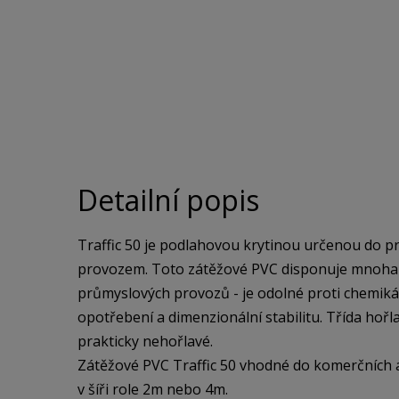
Detailní popis
Traffic 50 je podlahovou krytinou určenou do pr
provozem. Toto zátěžové PVC disponuje mnoha vl
průmyslových provozů - je odolné proti chemiká
opotřebení a dimenzionální stabilitu. Třída hořla
prakticky nehořlavé.
Zátěžové PVC Traffic 50 vhodné do komerčních a
v šíři role 2m nebo 4m.