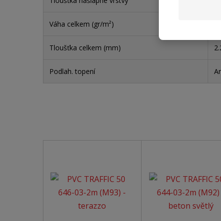
Tloušťka nášlapné vrstvy
0
Váha celkem (gr/m²)
1
Tloušťka celkem (mm)
2.
Podlah. topení
A