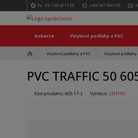
Po - Pá: 7:00 až 17:00
+420 267 990 170
d
Koberce
Vinylové podlahy a PVC
Ú
Vinylové podlahy a PVC
Vinylové podlahy a
v
o
PVC TRAFFIC 50 60
d
n
í
Kód produktu:
605-17-2
Výrobce:
LENTEX
s
t
r
a
n
a