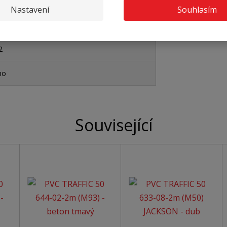
,5 mm
Nastavení
Souhlasím
950
2
no
Související