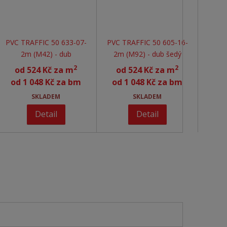
PVC TRAFFIC 50 633-07-
PVC TRAFFIC 50 605-16-
2m (M42) - dub
2m (M92) - dub šedý
2
2
od
524 Kč za m
od
524 Kč za m
od
1 048 Kč za bm
od
1 048 Kč za bm
SKLADEM
SKLADEM
Detail
Detail