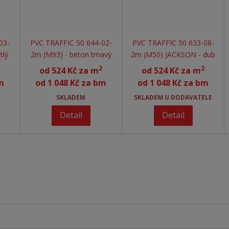
03-
PVC TRAFFIC 50 644-02-
PVC TRAFFIC 50 633-08-
tlý
2m (M93) - beton tmavý
2m (M50) JACKSON - dub
2
2
od
524 Kč za m
od
524 Kč za m
m
od
1 048 Kč za bm
od
1 048 Kč za bm
SKLADEM
SKLADEM U DODAVATELE
Detail
Detail