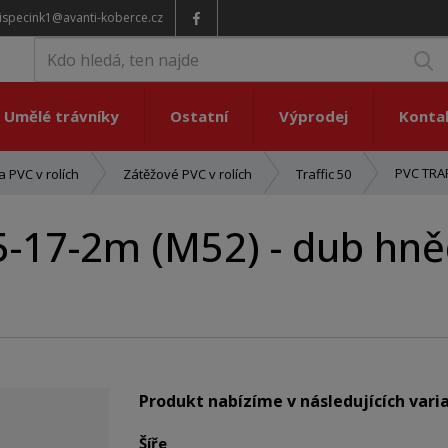
ispecink1@avanti-koberce.cz
V
Umělé trávníky
Ostatní
Výprodej
Konta
PVC TRAF
 PVC v rolích
Zátěžové PVC v rolích
Traffic 50
5-17-2m (M52) - dub hn
Produkt nabízíme v následujících vari
Šíře