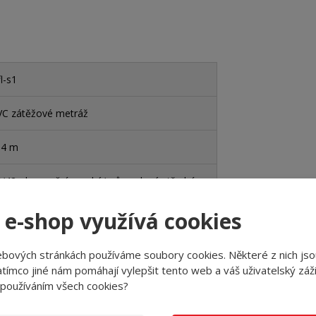
l-s1
VC zátěžové metráž
 4 m
/42 - komerční vysoká/průmyslová střední
 e-shop využívá cookies
no
o - akustický i kročejový
ebových stránkách používáme soubory cookies. Některé z nich jso
tímco jiné nám pomáhají vylepšit tento web a váš uživatelský záži
o - stále používaná kolečková židle
 používáním všech cookies?