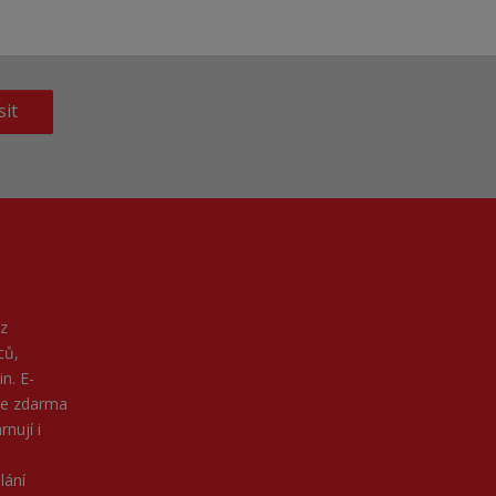
sit
z
ců,
n. E-
ne zdarma
nují i
lání