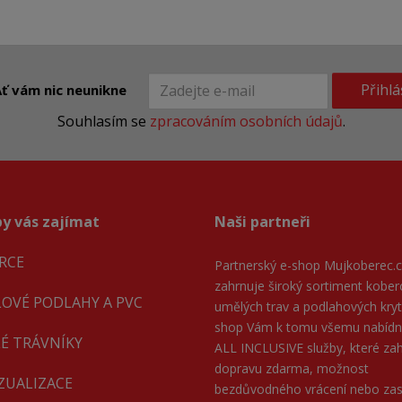
Přihlá
ť vám nic neunikne
Souhlasím se
zpracováním osobních údajů
.
y vás zajímat
Naši partneři
RCE
Partnerský e-shop
Mujkoberec.c
zahrnuje široký sortiment kober
LOVÉ PODLAHY A PVC
umělých trav a podlahových kryti
shop Vám k tomu všemu nabíd
É TRÁVNÍKY
ALL INCLUSIVE služby, které zahr
dopravu zdarma, možnost
IZUALIZACE
bezdůvodného vrácení nebo zas