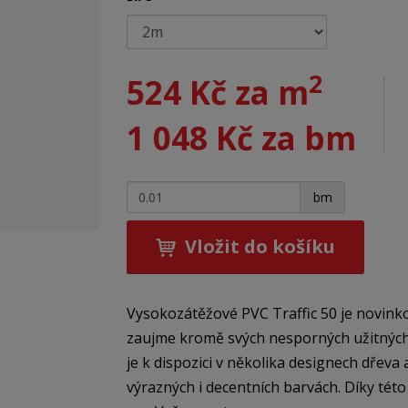
2
524 Kč za m
1 048 Kč za bm
+
-
bm
Vložit do košíku
Vysokozátěžové PVC Traffic 50 je novink
zaujme kromě svých nesporných užitných 
je k dispozici v několika designech dřev
výrazných i decentních barvách. Díky této