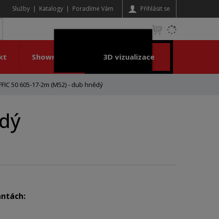
Služby
Katalogy
Poradíme Vám
Přihlásit se
K
yhledat
d
o
kt
Showroom
3D vizualizace
h
l
e
FIC 50 605-17-2m (M52) - dub hnědý
d
á
ědý
,
t
e
n
n
a
j
d
antách:
e