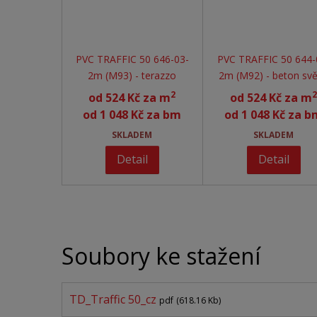
PVC TRAFFIC 50 646-03-
PVC TRAFFIC 50 644-
2m (M93) - terazzo
2m (M92) - beton svě
2
2
od
524 Kč za m
od
524 Kč za m
od
1 048 Kč za bm
od
1 048 Kč za b
SKLADEM
SKLADEM
Detail
Detail
Soubory ke stažení
TD_Traffic 50_cz
pdf
(618.16 Kb)