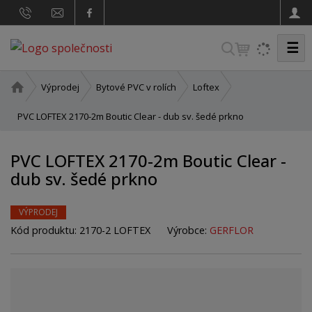
☰
V
y
h
Ú
Výprodej
Bytové PVC v rolích
Loftex
v
l
o
PVC LOFTEX 2170-2m Boutic Clear - dub sv. šedé prkno
e
d
d
n
PVC LOFTEX 2170-2m Boutic Clear -
a
í
dub sv. šedé prkno
t
s
t
r
VÝPRODEJ
a
Kód produktu:
2170-2 LOFTEX
Výrobce:
GERFLOR
n
a