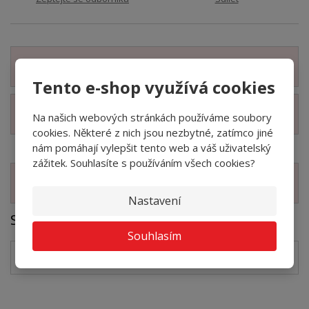
Zobrazit detailní popis
Tento e-shop využívá cookies
Zobrazit technické parametry
Na našich webových stránkách používáme soubory
cookies. Některé z nich jsou nezbytné, zatímco jiné
nám pomáhají vylepšit tento web a váš uživatelský
zážitek. Souhlasíte s používáním všech cookies?
Zobrazit související produkty
Nastavení
Soubory ke stažení
Souhlasím
LOFTEX CZ
pdf
(581.45 Kb)