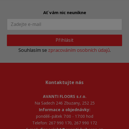
Ať vám nic neunikne
Přihlásit
Souhlasím se
zpracováním osobních údajů
.
Kontaktujte nás
AVANTI FLOORS s.r.o.
Na Sadech 246 Zbuzany, 252 25
Informace a objednávky:
pondělí–pátek 7:00 - 17:00 hod
Telefon: 267 990 170, 267 990 172