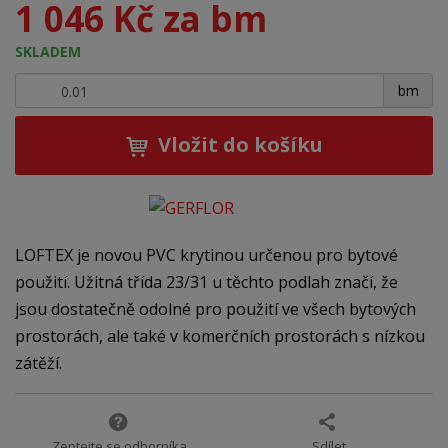
1 046 Kč za bm
SKLADEM
+
-
bm
Vložit do košíku
LOFTEX je novou PVC krytinou určenou pro bytové
použití. Užitná třída 23/31 u těchto podlah značí, že
jsou dostatečně odolné pro použití ve všech bytových
prostorách, ale také v komerčních prostorách s nízkou
zátěží.
Zeptejte se odborníka
Sdílet