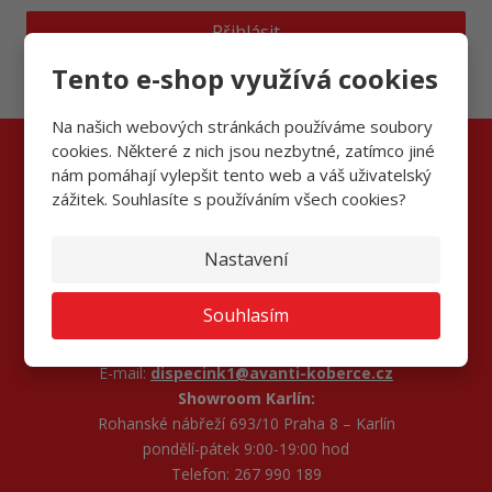
Přihlásit
Souhlasím se
zpracováním osobních údajů
.
Tento e-shop využívá cookies
Na našich webových stránkách používáme soubory
cookies. Některé z nich jsou nezbytné, zatímco jiné
nám pomáhají vylepšit tento web a váš uživatelský
Kontaktujte nás
zážitek. Souhlasíte s používáním všech cookies?
AVANTI FLOORS s.r.o.
Nastavení
Na Sadech 246 Zbuzany, 252 25
Informace a objednávky:
Souhlasím
pondělí–pátek 7:00 - 17:00 hod
Telefon: 267 990 170, 267 990 172
E-mail:
dispecink1@avanti-koberce.cz
Showroom Karlín:
Rohanské nábřeží 693/10 Praha 8 – Karlín
pondělí-pátek 9:00-19:00 hod
Telefon: 267 990 189