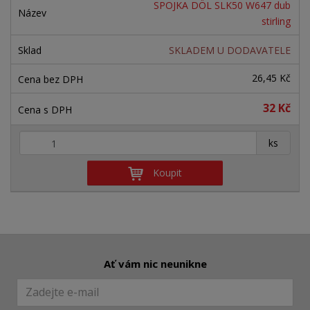
n
SPOJKA DÖL SLK50 W647 dub
z
l
o
í
stirling
p
k
k
v
r
SKLADEM U DODAVATELE
o
o
ý
o
v
v
v
26,45 Kč
d
ý
ý
ý
u
32 Kč
v
v
p
k
ý
ý
i
t
+
-
ks
ů
p
p
s
i
i
Koupit
s
s
Ať vám nic neunikne