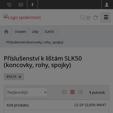
☰
V
y
h
Ú
Ostatní
Lišty
SLK50
v
l
o
Příslušenství (koncovky, rohy, spojky)
e
d
d
n
Příslušenství k lištám SLK50
a
í
(koncovky, rohy, spojky)
t
s
t
r
BOLTA
a
n
Ř
O
T
Ř
a
1
položek
a
b
a
á
z
r
b
d
LS-SP-SLK50-W647
e
á
u
k