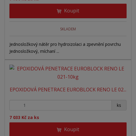
d
ý
ý
ý
u
Koupit
v
v
p
k
ý
ý
i
t
ů
p
p
s
SKLADEM
i
i
Jednosložkový nátěr pro hydroizolaci a zpevnění povrchu
s
s
Jednosložkový, míchaní ...
EPOXIDOVÁ PENETRACE EUROBLOCK RENO LE 02...
+
-
ks
7 033 Kč za ks
Koupit