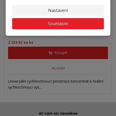
Nastavení
PENETRACE EUROPRIMER MULTI 044-1-10kg
Souhlasím
+
-
ks
2 234 Kč za ks
Koupit
SKLADEM
Univerzální rychleschnoucí penetrace koncentrát k ředění
rychleschnoucí vys...
Ať vám nic neunikne