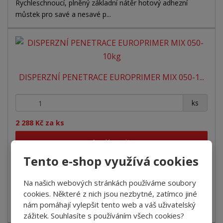
Rychleschnoucí, plněný základní nátěr hotový adhezní
můstek pro savé a nesavé p...
DISPERZNÍ PENETRACE EUROPRIMER MIX 050-1...
+
-
ks
2 288 Kč za ks
Koupit
Tento e-shop využívá cookies
SKLADEM
Na našich webových stránkách používáme soubory
cookies. Některé z nich jsou nezbytné, zatímco jiné
Disperzní penetrace Vodou ředitelný disperzní základní
nám pomáhají vylepšit tento web a váš uživatelský
nátěr na savé cementové po...
zážitek. Souhlasíte s používáním všech cookies?