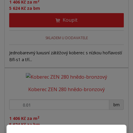
2
1 406 Kč za m
5 624 Kč za bm
Koupit
SKLADEM U DODAVATELE
Jednobarevný luxusní zátěžový koberec s nízkou hořlavostí
Bfl-s1 a tří...
Koberec ZEN 280 hnědo-bronzový
+
-
bm
2
1 406 Kč za m
5 624 Kč za bm