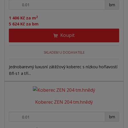
+
-
bm
2
1 406 Kč za m
5 624 Kč za bm
Koupit
SKLADEM U DODAVATELE
Jednobarevný luxusní zátěžový koberec s nízkou hořlavostí
Bfl-s1 a tří...
Koberec ZEN 204 tm.hnědý
+
-
bm