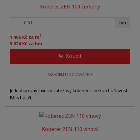
n
Koberec ZEN 109 červený
z
l
o
í
p
k
k
v
+
-
r
bm
o
o
ý
o
v
v
v
2
d
1 406 Kč za m
ý
ý
ý
5 624 Kč za bm
u
v
v
p
k
Koupit
ý
ý
i
t
ů
p
p
s
i
i
SKLADEM U DODAVATELE
s
s
Jednobarevný luxusní zátěžový koberec s nízkou hořlavostí
Bfl-s1 a tří...
Koberec ZEN 110 vínový