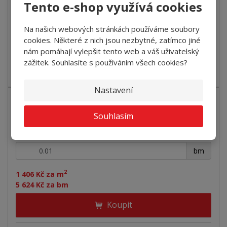
Tento e-shop využívá cookies
Koupit
Na našich webových stránkách používáme soubory
SKLADEM U DODAVATELE
cookies. Některé z nich jsou nezbytné, zatímco jiné
nám pomáhají vylepšit tento web a váš uživatelský
Jednobarevný luxusní zátěžový koberec s nízkou hořlavostí
zážitek. Souhlasíte s používáním všech cookies?
Bfl-s1 a tří...
Nastavení
Souhlasím
Koberec ZEN 434 bílo-šedý
+
-
bm
2
1 406 Kč za m
5 624 Kč za bm
Koupit