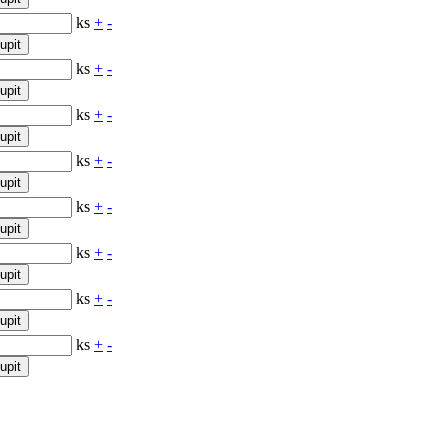
ks
+
-
upit
ks
+
-
upit
ks
+
-
upit
ks
+
-
upit
ks
+
-
upit
ks
+
-
upit
ks
+
-
upit
ks
+
-
upit