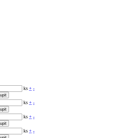
ks
+
-
upit
ks
+
-
upit
ks
+
-
upit
ks
+
-
upit