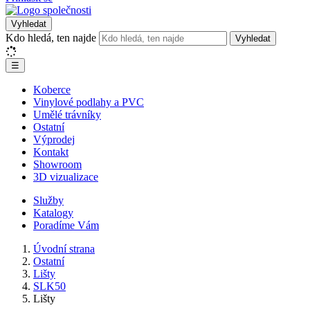
Vyhledat
Kdo hledá, ten najde
Vyhledat
☰
Koberce
Vinylové podlahy a PVC
Umělé trávníky
Ostatní
Výprodej
Kontakt
Showroom
3D vizualizace
Služby
Katalogy
Poradíme Vám
Úvodní strana
Ostatní
Lišty
SLK50
Lišty