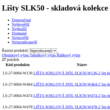
Lišty SLK50 - skladová kolekce
Doporučené
Nejlevnější
Nejdražší
Dostupné
Nejnovější
Nejprodávanejší
Řazení produktů
Obrázkový výpis
Tabulkový výpis
Řádkový výpis
27
položek
Kód produktu
Název
LS-27-0004-W136
LIŠTA SOKLOVÁ DÖL SLK50-W136-2,5m buk
LS-27-0004-W464
LIŠTA SOKLOVÁ DÖL SLK50-W464-2,5m du
LS-27-0004-W474
LIŠTA SOKLOVÁ DÖL SLK50-W474-2,5m dub
LS-27-0004-W478
LIŠTA SOKLOVÁ DÖL SLK50-W478-2,5m dub 