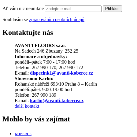
Ať vám nic neunikne
Přihlásit
Souhlasím se
zpracováním osobních údajů
.
Kontaktujte nás
AVANTI FLOORS s.r.o.
Na Sadech 246 Zbuzany, 252 25
Informace a objednávky:
pondělí–pátek 7:00 - 17:00 hod
Telefon: 267 990 170, 267 990 172
E-mail:
dispecink1@avanti-koberce.cz
Showroom Karlín:
Rohanské nábřeží 693/10 Praha 8 – Karlín
pondělí-pátek 9:00-19:00 hod
Telefon: 267 990 189
E-mail:
karlin@avanti-koberce.cz
další kontakt
Mohlo by vás zajímat
KOBERCE