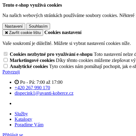
Tento e-shop využívá cookies
Na našich webových stránkách používáme soubory cookies. Některé z n
Nastavení
Souhlasím
Cookies nastavení
Zavřít cookie lištu
Vaše soukromí je důležité. Můžete si vybrat nastavení cookies níže.
Cookies nezbytné pro využívání e-shopu
Toto nastavení nelze 
Marketingové cookies
Díky těmto cookies můžeme zlepšovat výko
Analytické cookies
Tyto cookies nám pomáhají pochopit, jak e-s
Potvrzuji
Po - Pá: 7:00 až 17:00
+420 267 990 170
dispecink1@avanti-koberce.cz
Služby
Katalogy
Poradíme Vám
Přihlásit se