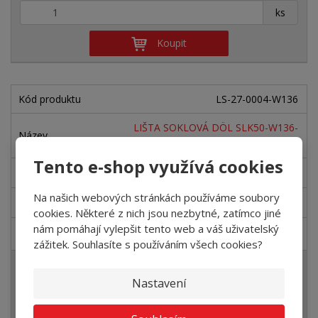
+
-
ks
Koupit
LS-27-0004-W136
LIŠTA SOKLOVÁ DÖL SLK50-W136-
2,5m buk žlutý
Tento e-shop využívá cookies
SKLADEM U DODAVATELE
Na našich webových stránkách používáme soubory
145,45 Kč
cookies. Některé z nich jsou nezbytné, zatímco jiné
nám pomáhají vylepšit tento web a váš uživatelský
176 Kč
zážitek. Souhlasíte s používáním všech cookies?
+
-
ks
Nastavení
Koupit