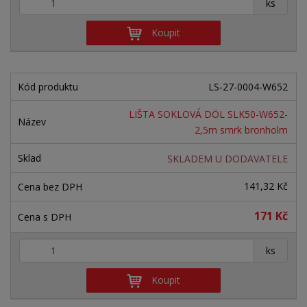
+
-
ks
Koupit
LS-27-0004-W652
LIŠTA SOKLOVÁ DÖL SLK50-W652-
2,5m smrk bronholm
SKLADEM U DODAVATELE
141,32 Kč
171 Kč
+
-
ks
Koupit