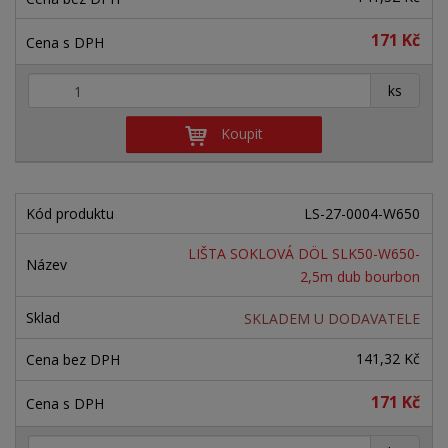
d
ý
ý
ý
u
171 Kč
v
v
p
k
ý
ý
i
t
+
-
ks
ů
p
p
s
i
i
Koupit
s
s
LS-27-0004-W650
LIŠTA SOKLOVÁ DÖL SLK50-W650-
2,5m dub bourbon
SKLADEM U DODAVATELE
141,32 Kč
171 Kč