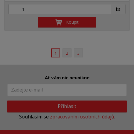
+
-
ks
Koupit
2
3
1
Ať vám nic neunikne
Přihlásit
Souhlasím se
zpracováním osobních údajů
.