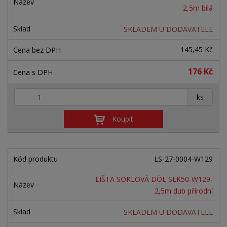
2,5m bílá
SKLADEM U DODAVATELE
145,45 Kč
176 Kč
+
-
ks
Koupit
LS-27-0004-W129
LIŠTA SOKLOVÁ DÖL SLK50-W129-
2,5m dub přírodní
SKLADEM U DODAVATELE