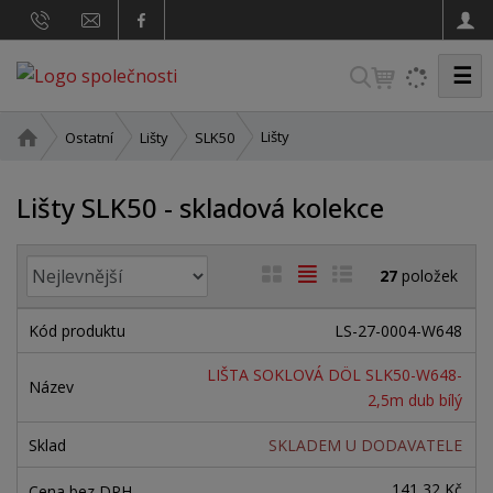
☰
V
y
h
Ú
Lišty
Ostatní
Lišty
SLK50
v
l
o
e
Lišty SLK50 - skladová kolekce
d
d
n
a
í
Ř
O
T
Ř
27
položek
t
s
a
b
a
á
t
z
r
r
b
d
LS-27-0004-W648
e
a
á
u
k
n
LIŠTA SOKLOVÁ DÖL SLK50-W648-
n
z
l
o
í
2,5m dub bílý
a
p
k
k
v
r
SKLADEM U DODAVATELE
o
o
ý
o
v
v
v
141,32 Kč