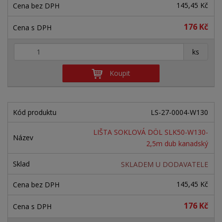
145,45 Kč
176 Kč
+
-
ks
Koupit
LS-27-0004-W130
LIŠTA SOKLOVÁ DÖL SLK50-W130-
2,5m dub kanadský
SKLADEM U DODAVATELE
145,45 Kč
176 Kč