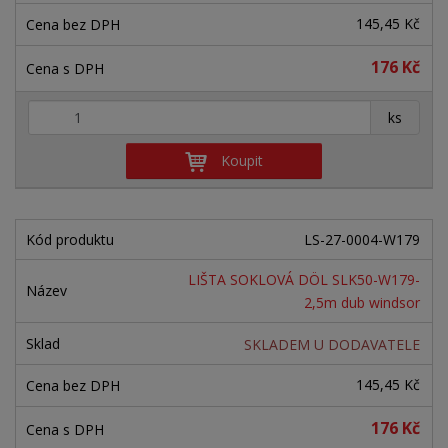
145,45 Kč
176 Kč
+
-
ks
Koupit
LS-27-0004-W179
LIŠTA SOKLOVÁ DÖL SLK50-W179-
2,5m dub windsor
SKLADEM U DODAVATELE
145,45 Kč
176 Kč