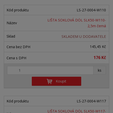
LS-27-0004-W110
LIŠTA SOKLOVÁ DÖL SLK50-W110-
2,5m černá
SKLADEM U DODAVATELE
145,45 Kč
176 Kč
+
-
ks
Koupit
LS-27-0004-W117
LIŠTA SOKLOVÁ DÖL SLK50-W117-