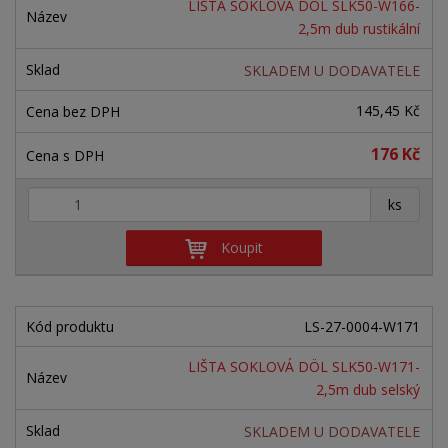
LIŠTA SOKLOVÁ DÖL SLK50-W166-
2,5m dub rustikální
SKLADEM U DODAVATELE
145,45 Kč
176 Kč
+
-
ks
Koupit
LS-27-0004-W171
LIŠTA SOKLOVÁ DÖL SLK50-W171-
2,5m dub selský
SKLADEM U DODAVATELE