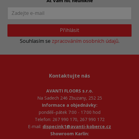
Ať vám nic neunikne
Přihlásit
Souhlasím se
zpracováním osobních údajů
.
Kontaktujte nás
AVANTI FLOORS s.r.o.
Na Sadech 246 Zbuzany, 252 25
Informace a objednávky:
pondělí–pátek 7:00 - 17:00 hod
Telefon: 267 990 170, 267 990 172
E-mail:
dispecink1@avanti-koberce.cz
Showroom Karlín: