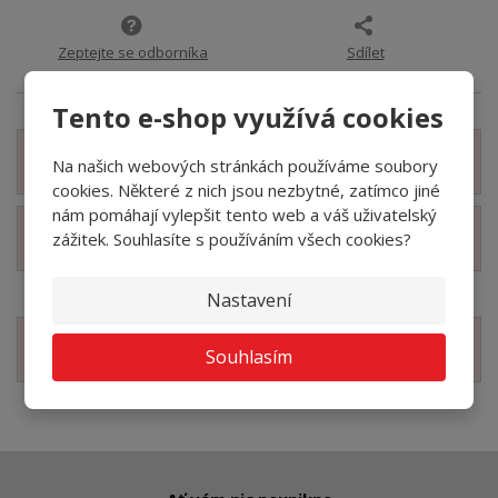
Zeptejte se odborníka
Sdílet
Tento e-shop využívá cookies
Zobrazit detailní popis
Na našich webových stránkách používáme soubory
cookies. Některé z nich jsou nezbytné, zatímco jiné
nám pomáhají vylepšit tento web a váš uživatelský
zážitek. Souhlasíte s používáním všech cookies?
Zobrazit technické parametry
Nastavení
Zobrazit související produkty
Souhlasím