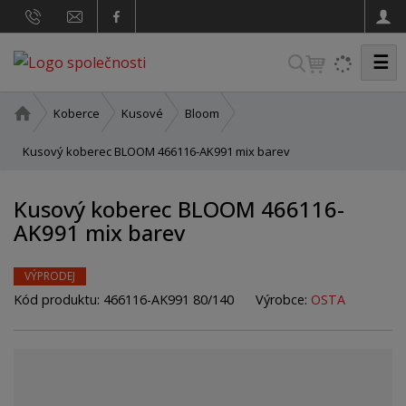
☰
V
y
h
Ú
Koberce
Kusové
Bloom
v
l
o
Kusový koberec BLOOM 466116-AK991 mix barev
e
d
d
n
Kusový koberec BLOOM 466116-
a
í
AK991 mix barev
t
s
t
r
VÝPRODEJ
a
Kód produktu:
466116-AK991 80/140
Výrobce:
OSTA
n
a