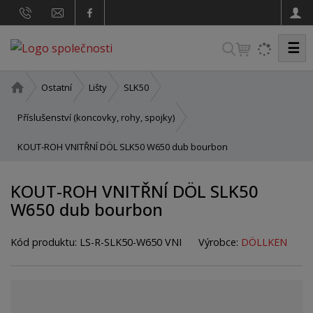
☰
V
y
h
Ú
Ostatní
Lišty
SLK50
v
l
o
Příslušenství (koncovky, rohy, spojky)
e
d
d
KOUT-ROH VNITŘNÍ DÖL SLK50 W650 dub bourbon
n
a
í
t
s
KOUT-ROH VNITŘNÍ DÖL SLK50
t
W650 dub bourbon
r
a
n
Kód produktu:
LS-R-SLK50-W650 VNI
Výrobce:
DÖLLKEN
a