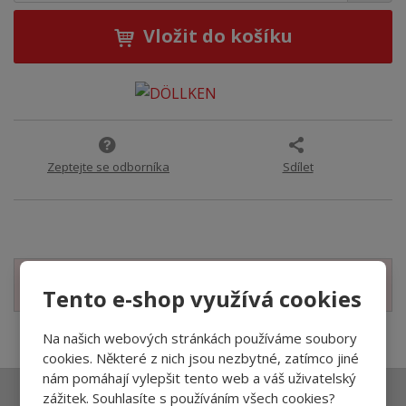
Vložit do košíku
Zeptejte se odborníka
Sdílet
Zobrazit související produkty
Tento e-shop využívá cookies
Na našich webových stránkách používáme soubory
cookies. Některé z nich jsou nezbytné, zatímco jiné
nám pomáhají vylepšit tento web a váš uživatelský
zážitek. Souhlasíte s používáním všech cookies?