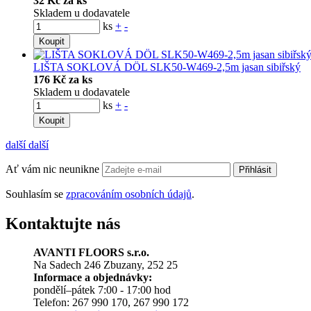
32 Kč za ks
Skladem u dodavatele
ks
+
-
Koupit
LIŠTA SOKLOVÁ DÖL SLK50-W469-2,5m jasan sibiřský
176 Kč za ks
Skladem u dodavatele
ks
+
-
Koupit
další
další
Ať vám nic neunikne
Přihlásit
Souhlasím se
zpracováním osobních údajů
.
Kontaktujte nás
AVANTI FLOORS s.r.o.
Na Sadech 246 Zbuzany, 252 25
Informace a objednávky:
pondělí–pátek 7:00 - 17:00 hod
Telefon: 267 990 170, 267 990 172