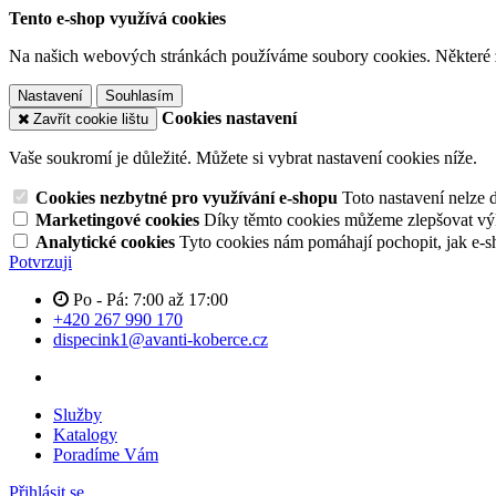
Tento e-shop využívá cookies
Na našich webových stránkách používáme soubory cookies. Některé z n
Nastavení
Souhlasím
Cookies nastavení
Zavřít cookie lištu
Vaše soukromí je důležité. Můžete si vybrat nastavení cookies níže.
Cookies nezbytné pro využívání e-shopu
Toto nastavení nelze 
Marketingové cookies
Díky těmto cookies můžeme zlepšovat výko
Analytické cookies
Tyto cookies nám pomáhají pochopit, jak e-s
Potvrzuji
Po - Pá: 7:00 až 17:00
+420 267 990 170
dispecink1@avanti-koberce.cz
Služby
Katalogy
Poradíme Vám
Přihlásit se