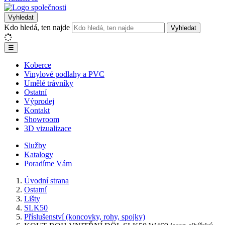
Vyhledat
Kdo hledá, ten najde
Vyhledat
☰
Koberce
Vinylové podlahy a PVC
Umělé trávníky
Ostatní
Výprodej
Kontakt
Showroom
3D vizualizace
Služby
Katalogy
Poradíme Vám
Úvodní strana
Ostatní
Lišty
SLK50
Příslušenství (koncovky, rohy, spojky)