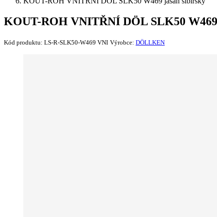
KOUT-ROH VNITŘNÍ DÖL SLK50 W469 jasan sibiřský
KOUT-ROH VNITŘNÍ DÖL SLK50 W469 ja
Kód produktu:
LS-R-SLK50-W469 VNI
Výrobce:
DÖLLKEN