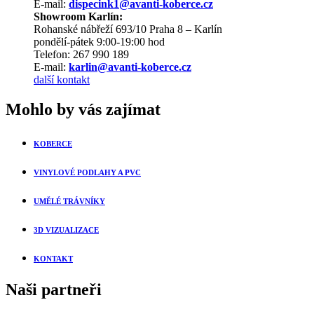
E-mail:
dispecink1@avanti-koberce.cz
Showroom Karlín:
Rohanské nábřeží 693/10 Praha 8 – Karlín
pondělí-pátek 9:00-19:00 hod
Telefon: 267 990 189
E-mail:
karlin@avanti-koberce.cz
další kontakt
Mohlo by vás zajímat
KOBERCE
VINYLOVÉ PODLAHY A PVC
UMĚLÉ TRÁVNÍKY
3D VIZUALIZACE
KONTAKT
Naši partneři