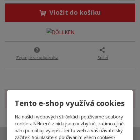
Vložit do košíku
Zeptejte se odborníka
Sdílet
Zobrazit související produkty
Tento e-shop využívá cookies
Na našich webových stránkách používáme soubory
cookies. Některé z nich jsou nezbytné, zatímco jiné
nám pomáhají vylepšit tento web a váš uživatelský
zážitek. Souhlasíte s používáním všech cookies?