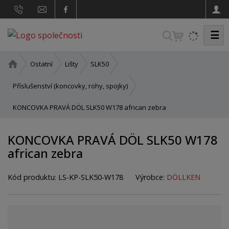
☰
V
y
h
Ú
Ostatní
Lišty
SLK50
v
l
o
Příslušenství (koncovky, rohy, spojky)
e
d
d
KONCOVKA PRAVÁ DÖL SLK50 W178 african zebra
n
a
í
t
s
KONCOVKA PRAVÁ DÖL SLK50 W178
t
african zebra
r
a
n
Kód produktu:
LS-KP-SLK50-W178
Výrobce:
DÖLLKEN
a