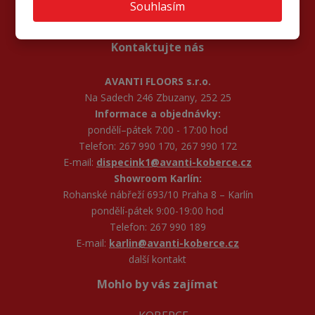
Souhlasím
Kontaktujte nás
AVANTI FLOORS s.r.o.
Na Sadech 246 Zbuzany, 252 25
Informace a objednávky:
pondělí–pátek 7:00 - 17:00 hod
Telefon: 267 990 170, 267 990 172
E-mail:
dispecink1@avanti-koberce.cz
Showroom Karlín:
Rohanské nábřeží 693/10 Praha 8 – Karlín
pondělí-pátek 9:00-19:00 hod
Telefon: 267 990 189
E-mail:
karlin@avanti-koberce.cz
další kontakt
Mohlo by vás zajímat