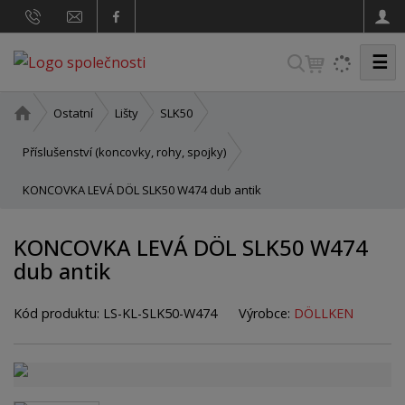
☰
V
y
h
Ú
Ostatní
Lišty
SLK50
v
l
o
Příslušenství (koncovky, rohy, spojky)
e
d
d
KONCOVKA LEVÁ DÖL SLK50 W474 dub antik
n
a
í
t
s
KONCOVKA LEVÁ DÖL SLK50 W474
t
dub antik
r
a
n
Kód produktu:
LS-KL-SLK50-W474
Výrobce:
DÖLLKEN
a