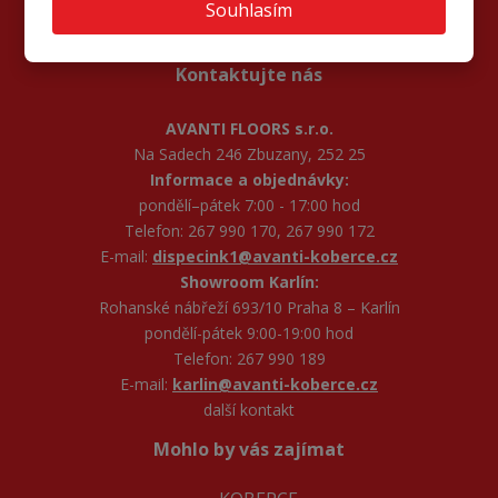
Souhlasím
Kontaktujte nás
AVANTI FLOORS s.r.o.
Na Sadech 246 Zbuzany, 252 25
Informace a objednávky:
pondělí–pátek 7:00 - 17:00 hod
Telefon: 267 990 170, 267 990 172
E-mail:
dispecink1@avanti-koberce.cz
Showroom Karlín:
Rohanské nábřeží 693/10 Praha 8 – Karlín
pondělí-pátek 9:00-19:00 hod
Telefon: 267 990 189
E-mail:
karlin@avanti-koberce.cz
další kontakt
Mohlo by vás zajímat