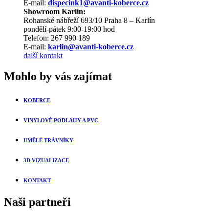
E-mail:
dispecink1@avanti-koberce.cz
Showroom Karlín:
Rohanské nábřeží 693/10 Praha 8 – Karlín
pondělí-pátek 9:00-19:00 hod
Telefon: 267 990 189
E-mail:
karlin@avanti-koberce.cz
další kontakt
Mohlo by vás zajímat
KOBERCE
VINYLOVÉ PODLAHY A PVC
UMĚLÉ TRÁVNÍKY
3D VIZUALIZACE
KONTAKT
Naši partneři