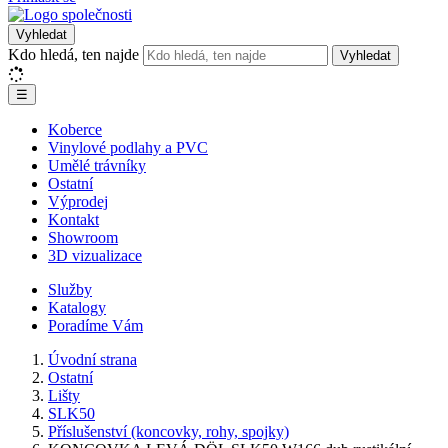
Vyhledat
Kdo hledá, ten najde
Vyhledat
☰
Koberce
Vinylové podlahy a PVC
Umělé trávníky
Ostatní
Výprodej
Kontakt
Showroom
3D vizualizace
Služby
Katalogy
Poradíme Vám
Úvodní strana
Ostatní
Lišty
SLK50
Příslušenství (koncovky, rohy, spojky)