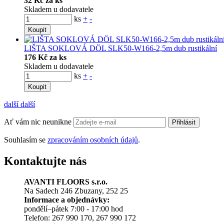
32 Kč za ks
Skladem u dodavatele
ks
+
-
Koupit
LIŠTA SOKLOVÁ DÖL SLK50-W166-2,5m dub rustikální
176 Kč za ks
Skladem u dodavatele
ks
+
-
Koupit
další
další
Ať vám nic neunikne
Přihlásit
Souhlasím se
zpracováním osobních údajů
.
Kontaktujte nás
AVANTI FLOORS s.r.o.
Na Sadech 246 Zbuzany, 252 25
Informace a objednávky:
pondělí–pátek 7:00 - 17:00 hod
Telefon: 267 990 170, 267 990 172