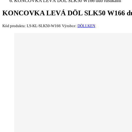
KONCOVKA LEVÁ DÖL SLK50 W166 dub rustikální
KONCOVKA LEVÁ DÖL SLK50 W166 dub 
Kód produktu:
LS-KL-SLK50-W166
Výrobce:
DÖLLKEN