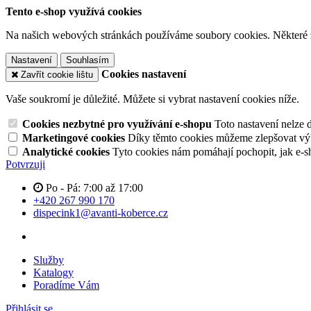
Tento e-shop využívá cookies
Na našich webových stránkách používáme soubory cookies. Některé z n
Nastavení
Souhlasím
Cookies nastavení
Zavřít cookie lištu
Vaše soukromí je důležité. Můžete si vybrat nastavení cookies níže.
Cookies nezbytné pro využívání e-shopu
Toto nastavení nelze 
Marketingové cookies
Díky těmto cookies můžeme zlepšovat výko
Analytické cookies
Tyto cookies nám pomáhají pochopit, jak e-s
Potvrzuji
Po - Pá: 7:00 až 17:00
+420 267 990 170
dispecink1@avanti-koberce.cz
Služby
Katalogy
Poradíme Vám
Přihlásit se