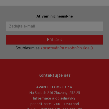
Ať vám nic neunikne
Přihlásit
Souhlasím se
zpracováním osobních údajů
.
Kontaktujte nás
AVANTI FLOORS s.r.o.
Na Sadech 246 Zbuzany, 252 25
Informace a objednávky:
pondělí–pátek 7:00 - 17:00 hod