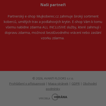
Naši partneři
Partnerský e-shop
Mujkoberec.cz
zahrnuje široký sortiment
koberců, umělých trav a podlahových krytin. E-shop Vám k tomu
všemu nabídne zdarma ALL INCLUSIVE služby, které zahrnují i
dopravu zdarma, možnost bezdůvodného vrácení nebo zaslání
vzorku zdarma.
© 2026, AVANTI FLOORS s.r.o.
Prohlášení o přístupnosti
|
Mapa stránek
|
GDPR
|
Obchodní
podmínky
E
B
VYROBILA
R
Á