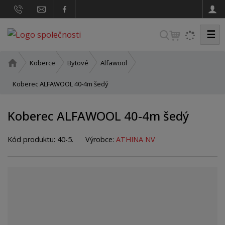
☰
V
y
h
Ú
Koberce
Bytové
Alfawool
v
l
o
Koberec ALFAWOOL 40-4m šedý
e
d
d
n
Koberec ALFAWOOL 40-4m šedý
a
í
t
s
t
Kód produktu:
40-5.
Výrobce:
ATHINA NV
r
a
n
a