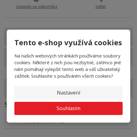
Zeptejte se odborníka
Sdílet
Zobrazit detailní popis
Tento e-shop využívá cookies
Na našich webových stránkách používáme soubory
Zobrazit technické parametry
cookies. Některé z nich jsou nezbytné, zatímco jiné
nám pomáhají vylepšit tento web a váš uživatelský
zážitek. Souhlasíte s používáním všech cookies?
Zobrazit související produkty
Nastavení
Soubory ke stažení
Souhlasím
Alfawool_CZ
pdf
(480.94 Kb)