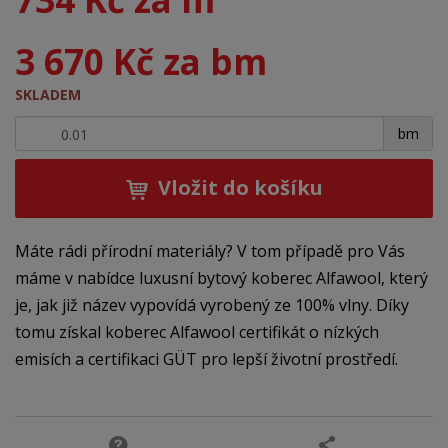
3 670 Kč za bm
SKLADEM
+
-
bm
Vložit do košíku
Máte rádi přírodní materiály? V tom případě pro Vás
máme v nabídce luxusní bytový koberec Alfawool, který
je, jak již název vypovídá vyrobený ze 100% vlny. Díky
tomu získal koberec Alfawool certifikát o nízkých
emisích a certifikaci GÜT pro lepší životní prostředí.