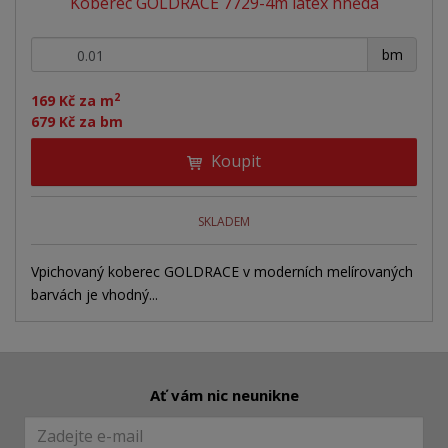
Koberec GOLDRACE 7729-4m latex hnědá
+
-
bm
2
169 Kč za m
679 Kč za bm
Koupit
SKLADEM
Vpichovaný koberec GOLDRACE v moderních melírovaných
barvách je vhodný...
Ať vám nic neunikne