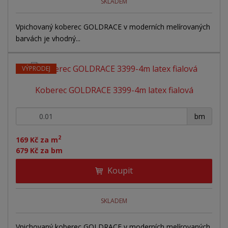
SKLADEM
Vpichovaný koberec GOLDRACE v moderních melírovaných
barvách je vhodný...
VÝPRODEJ
Koberec GOLDRACE 3399-4m latex fialová
+
-
bm
2
169 Kč za m
679 Kč za bm
Koupit
SKLADEM
Vpichovaný koberec GOLDRACE v moderních melírovaných