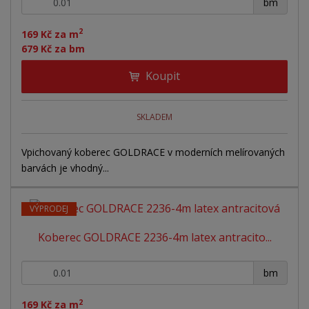
+
-
r
bm
o
o
ý
o
v
v
v
2
d
169 Kč za m
ý
ý
ý
679 Kč za bm
u
v
v
p
k
Koupit
ý
ý
i
t
ů
p
p
s
i
i
SKLADEM
s
s
Vpichovaný koberec GOLDRACE v moderních melírovaných
barvách je vhodný...
VÝPRODEJ
Koberec GOLDRACE 2236-4m latex antracito...
+
-
bm
2
169 Kč za m