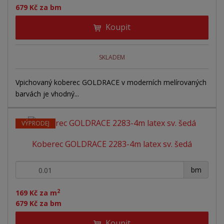
679 Kč za bm
Koupit
SKLADEM
Vpichovaný koberec GOLDRACE v moderních melírovaných
barvách je vhodný...
VÝPRODEJ
Koberec GOLDRACE 2283-4m latex sv. šedá
+
-
bm
2
169 Kč za m
679 Kč za bm
Koupit