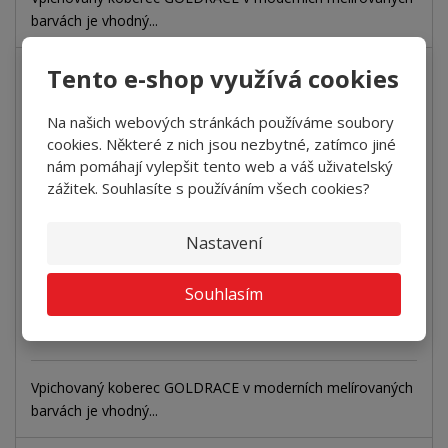
barvách je vhodný...
Tento e-shop využívá cookies
VÝPRODEJ
Koberec GOLDRACE 5507-4m latex modrá
Na našich webových stránkách používáme soubory
cookies. Některé z nich jsou nezbytné, zatímco jiné
nám pomáhají vylepšit tento web a váš uživatelský
+
-
bm
zážitek. Souhlasíte s používáním všech cookies?
2
169 Kč za m
679 Kč za bm
Nastavení
Koupit
Souhlasím
SKLADEM
Vpichovaný koberec GOLDRACE v moderních melírovaných
barvách je vhodný...