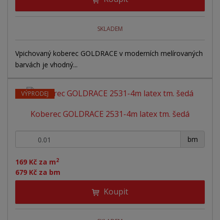
SKLADEM
Vpichovaný koberec GOLDRACE v moderních melírovaných
barvách je vhodný...
VÝPRODEJ
Koberec GOLDRACE 2531-4m latex tm. šedá
+
-
bm
2
169 Kč za m
679 Kč za bm
Koupit