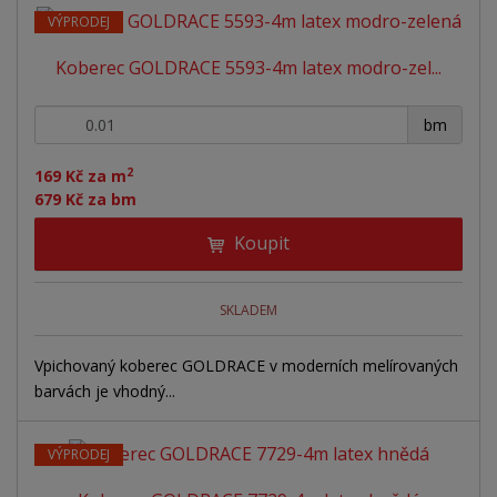
VÝPRODEJ
Koberec GOLDRACE 5593-4m latex modro-zel...
+
-
bm
2
169 Kč za m
679 Kč za bm
Koupit
SKLADEM
Vpichovaný koberec GOLDRACE v moderních melírovaných
barvách je vhodný...
VÝPRODEJ