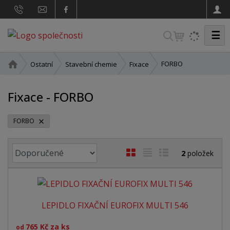
☰
V
y
h
Ú
FORBO
Ostatní
Stavební chemie
Fixace
v
l
o
e
Fixace - FORBO
d
d
n
a
í
FORBO
t
s
t
Ř
O
T
Ř
2
položek
r
a
b
a
á
a
z
n
r
b
d
e
a
á
u
k
n
LEPIDLO FIXAČNÍ EUROFIX MULTI 546
z
l
o
í
p
k
k
v
765 Kč za ks
od