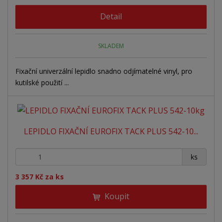
r
o
o
ý
o
Detail
v
v
v
d
ý
ý
ý
u
v
v
p
SKLADEM
k
ý
ý
i
t
ů
p
p
s
Fixační univerzální lepidlo snadno odjímatelné vinyl, pro
kutilské použití ...
i
i
s
s
LEPIDLO FIXAČNÍ EUROFIX TACK PLUS 542-10...
+
-
ks
3 357 Kč za ks
Koupit