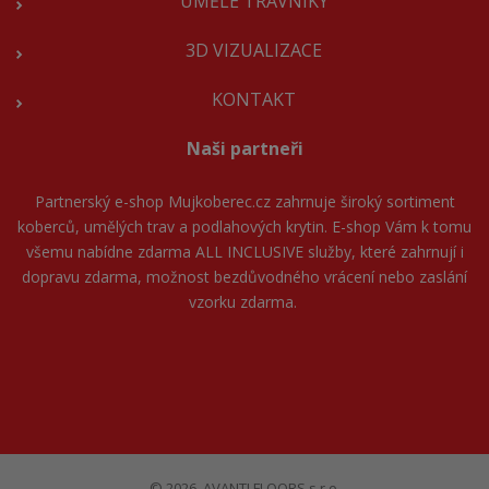
UMĚLÉ TRÁVNÍKY
3D VIZUALIZACE
KONTAKT
Naši partneři
Partnerský e-shop
Mujkoberec.cz
zahrnuje široký sortiment
koberců, umělých trav a podlahových krytin. E-shop Vám k tomu
všemu nabídne zdarma ALL INCLUSIVE služby, které zahrnují i
dopravu zdarma, možnost bezdůvodného vrácení nebo zaslání
vzorku zdarma.
© 2026, AVANTI FLOORS s.r.o.