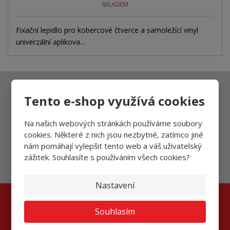
SKLADEM
Fixační lepidlo pro kobercové čtverce a samoležící vinyl
univerzální aplikova...
Ať vám nic neunikne
Tento e-shop využívá cookies
Na našich webových stránkách používáme soubory
cookies. Některé z nich jsou nezbytné, zatímco jiné
Přihlásit
nám pomáhají vylepšit tento web a váš uživatelský
zážitek. Souhlasíte s používáním všech cookies?
Souhlasím se
zpracováním osobních údajů
.
Nastavení
Souhlasím
Kontaktujte nás