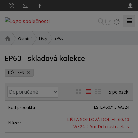
☰
V
y
h
Ú
EP60
Ostatní
Lišty
v
l
o
e
EP60 - skladová kolekce
d
d
n
a
í
DÖLLKEN
t
s
t
Ř
O
T
Ř
9
položek
r
a
b
a
á
a
z
n
r
b
d
LS-EP60/13 W324
e
a
á
u
k
n
LIŠTA SOKLOVÁ DÖL EP 60/13
z
l
o
í
W324-2,5m Dub rustik. zlatý
p
k
k
v