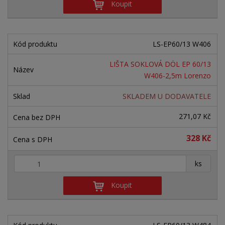
Koupit
LS-EP60/13 W406
LIŠTA SOKLOVÁ DÖL EP 60/13
W406-2,5m Lorenzo
SKLADEM U DODAVATELE
271,07 Kč
328 Kč
+
-
ks
Koupit