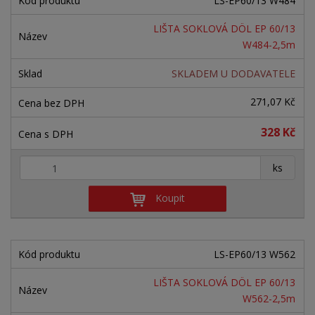
LS-EP60/13 W484
LIŠTA SOKLOVÁ DÖL EP 60/13
W484-2,5m
SKLADEM U DODAVATELE
271,07 Kč
328 Kč
+
-
ks
Koupit
LS-EP60/13 W562
LIŠTA SOKLOVÁ DÖL EP 60/13
W562-2,5m