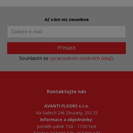
Ať vám nic neunikne
Přihlásit
Souhlasím se
zpracováním osobních údajů
.
Kontaktujte nás
AVANTI FLOORS s.r.o.
Na Sadech 246 Zbuzany, 252 25
Informace a objednávky:
pondělí–pátek 7:00 - 17:00 hod