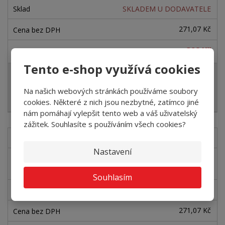
SKLADEM U DODAVATELE
271,07 Kč
328 Kč
Tento e-shop využívá cookies
+
-
ks
Na našich webových stránkách používáme soubory
Koupit
cookies. Některé z nich jsou nezbytné, zatímco jiné
nám pomáhají vylepšit tento web a váš uživatelský
zážitek. Souhlasíte s používáním všech cookies?
LS-EP60/13 W585
Nastavení
LIŠTA SOKLOVÁ DÖL EP 60/13
W585-2,5m
Souhlasím
SKLADEM U DODAVATELE
271,07 Kč