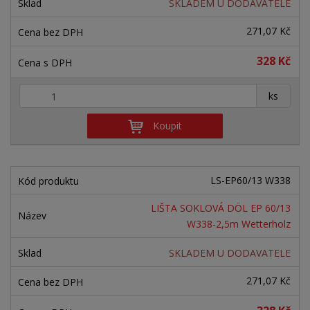
r
SKLADEM U DODAVATELE
o
o
ý
o
v
v
v
271,07 Kč
d
ý
ý
ý
u
328 Kč
v
v
p
k
ý
ý
i
t
+
-
ks
ů
p
p
s
i
i
Koupit
s
s
LS-EP60/13 W338
LIŠTA SOKLOVÁ DÖL EP 60/13
W338-2,5m Wetterholz
SKLADEM U DODAVATELE
271,07 Kč