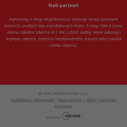
Naši partneři
Partnerský e-shop
Mujkoberec.cz
zahrnuje široký sortiment
koberců, umělých trav a podlahových krytin. E-shop Vám k tomu
všemu nabídne zdarma ALL INCLUSIVE služby, které zahrnují i
dopravu zdarma, možnost bezdůvodného vrácení nebo zaslání
vzorku zdarma.
© 2026, AVANTI FLOORS s.r.o.
Prohlášení o přístupnosti
|
Mapa stránek
|
GDPR
|
Obchodní
podmínky
E
B
VYROBILA
R
Á