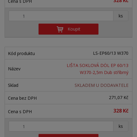
328 Kč
+
-
ks
Koupit
LS-EP60/13 W370
LIŠTA SOKLOVÁ DÖL EP 60/13
W370-2,5m Dub stříbrný
SKLADEM U DODAVATELE
271,07 Kč
328 Kč
+
-
ks