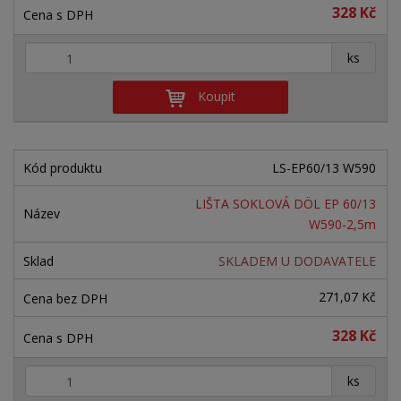
328 Kč
+
-
ks
Koupit
LS-EP60/13 W590
LIŠTA SOKLOVÁ DÖL EP 60/13
W590-2,5m
SKLADEM U DODAVATELE
271,07 Kč
328 Kč
+
-
ks