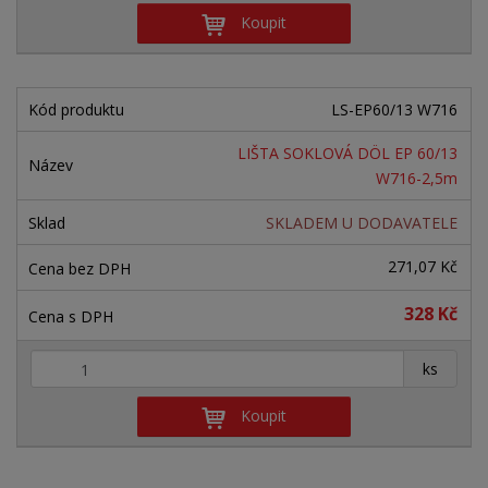
Koupit
LS-EP60/13 W716
LIŠTA SOKLOVÁ DÖL EP 60/13
W716-2,5m
SKLADEM U DODAVATELE
271,07 Kč
328 Kč
+
-
ks
Koupit