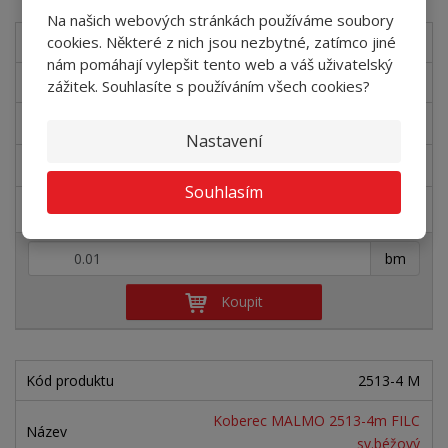
Na našich webových stránkách používáme soubory
cookies. Některé z nich jsou nezbytné, zatímco jiné
4428-4 MARS
nám pomáhají vylepšit tento web a váš uživatelský
MARS 4428-4m FILC antracit
zážitek. Souhlasíte s používáním všech cookies?
SKLADEM
Nastavení
961,98 Kč
Souhlasím
1 164 Kč
+
-
bm
Koupit
2513-4 M
Koberec MALMO 2513-4m FILC
sv.béžový