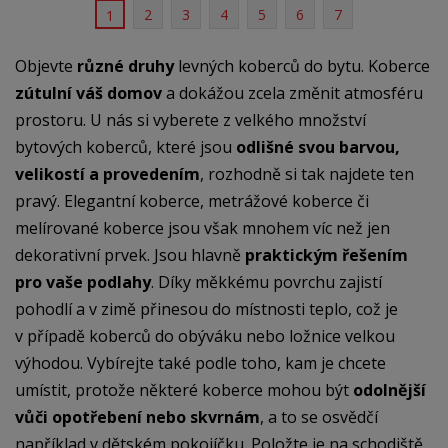
2
3
4
5
6
7
1
Objevte
různé druhy
levných koberců do bytu. Koberce
zútulní váš domov
a dokážou zcela změnit atmosféru
prostoru. U nás si vyberete z velkého množství
bytových koberců, které jsou
odlišné svou barvou,
velikostí a provedením
, rozhodně si tak najdete ten
pravý. Elegantní koberce, metrážové koberce či
melírované koberce jsou však mnohem víc než jen
dekorativní prvek. Jsou hlavně
praktickým řešením
pro vaše podlahy
. Díky měkkému povrchu zajistí
pohodlí a v zimě přinesou do místnosti teplo, což je
v případě koberců do obýváku nebo ložnice velkou
výhodou. Vybírejte také podle toho, kam je chcete
umístit, protože některé koberce mohou být
odolnější
vůči opotřebení nebo skvrnám
, a to se osvědčí
například v dětském pokojíčku. Položte je na schodiště,