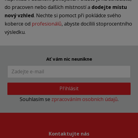
do pracoven nebo dalších místností a
dodejte místu
nový vzhled
. Nechte si pomoct při pokládce svého
koberce od
profesionálů
, abyste docílili stoprocentního
výsledku.
Ať vám nic neunikne
Přihlásit
Souhlasím se
zpracováním osobních údajů
.
Kontaktujte nás