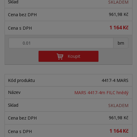
SKLADEM
961,98 Kč
1 164 Kč
+
-
bm
Koupit
4417-4 MARS
MARS 4417-4m FILC hnědý
SKLADEM
961,98 Kč
1 164 Kč