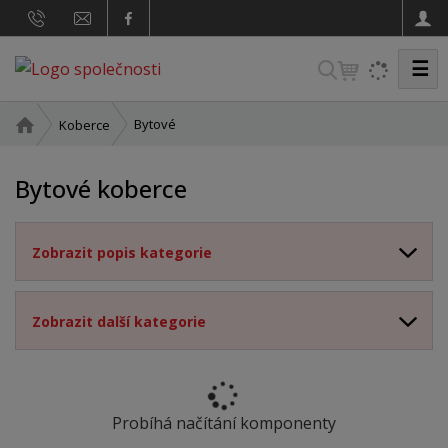
☰
V
y
h
Ú
Bytové
Koberce
v
l
o
e
Bytové koberce
d
d
n
a
í
Zobrazit popis kategorie
t
s
t
r
a
Zobrazit další kategorie
n
a
Probíhá načítání komponenty