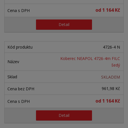
od
1 164 Kč
Detail
4726-4 N
Koberec NEAPOL 4726-4m FILC
šedý
SKLADEM
961,98 Kč
od
1 164 Kč
Detail