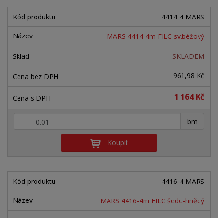
4414-4 MARS
MARS 4414-4m FILC sv.béžový
SKLADEM
961,98 Kč
1 164 Kč
+
-
bm
Koupit
4416-4 MARS
MARS 4416-4m FILC šedo-hnědý