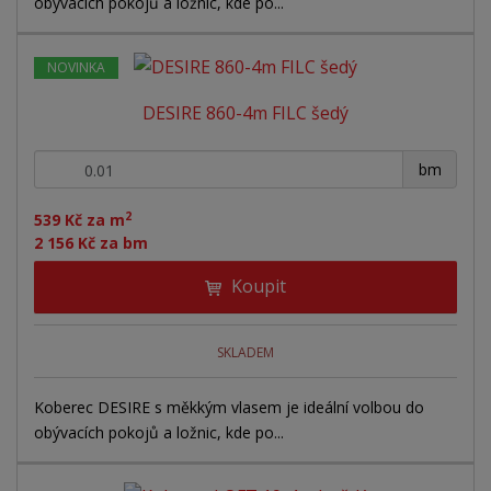
obývacích pokojů a ložnic, kde po...
NOVINKA
DESIRE 860-4m FILC šedý
+
-
bm
2
539 Kč za m
2 156 Kč za bm
Koupit
SKLADEM
Koberec DESIRE s měkkým vlasem je ideální volbou do
obývacích pokojů a ložnic, kde po...