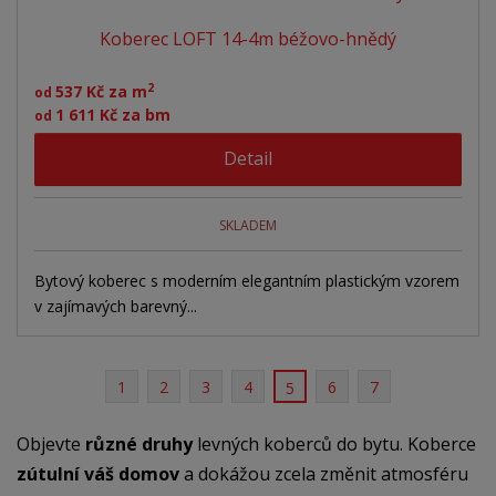
Koberec LOFT 14-4m béžovo-hnědý
2
537 Kč za m
od
1 611 Kč za bm
od
Detail
SKLADEM
Bytový koberec s moderním elegantním plastickým vzorem
v zajímavých barevný...
1
2
3
4
6
7
5
Objevte
různé druhy
levných koberců do bytu. Koberce
zútulní váš domov
a dokážou zcela změnit atmosféru