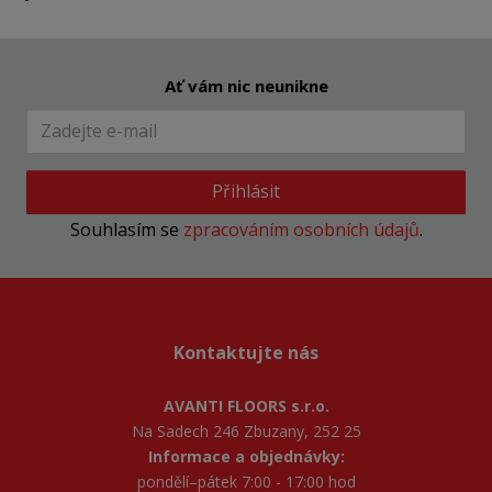
Ať vám nic neunikne
Přihlásit
Souhlasím se
zpracováním osobních údajů
.
Kontaktujte nás
AVANTI FLOORS s.r.o.
Na Sadech 246 Zbuzany, 252 25
Informace a objednávky:
pondělí–pátek 7:00 - 17:00 hod