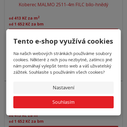
Koberec MALMO 2511-4m FILC bílo-hnědý
2
413 Kč za m
od
1 652 Kč za bm
od
Detail
Tento e-shop využívá cookies
SKLADEM
Na našich webových stránkách používáme soubory
cookies. Některé z nich jsou nezbytné, zatímco jiné
nám pomáhají vylepšit tento web a váš uživatelský
Metrážový koberec MALMO je kvalitní, odolný a může se
zážitek. Souhlasíte s používáním všech cookies?
pyšnit povedeným melírováním. T...
Nastavení
Koberec MALMO 2524-4m FILC šedo-béžový
Souhlasím
2
413 Kč za m
od
1 652 Kč za bm
od