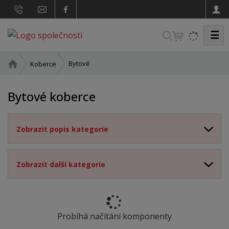
☰
V
y
h
Ú
Bytové
Koberce
v
l
o
e
Bytové koberce
d
d
n
a
í
Zobrazit popis kategorie
t
s
t
r
a
Zobrazit další kategorie
n
a
Probíhá načítání komponenty