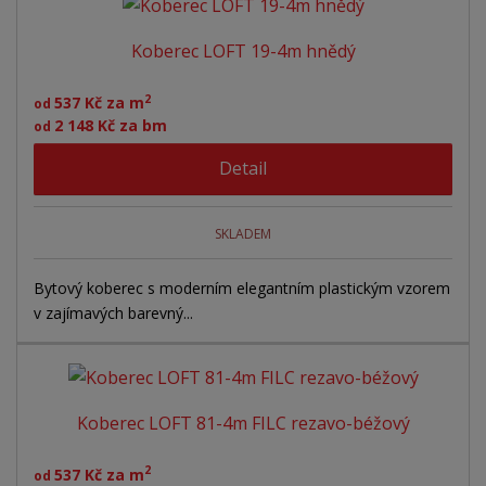
Koberec LOFT 19-4m hnědý
2
537 Kč za m
od
2 148 Kč za bm
od
Detail
SKLADEM
Bytový koberec s moderním elegantním plastickým vzorem
v zajímavých barevný...
Koberec LOFT 81-4m FILC rezavo-béžový
2
537 Kč za m
od