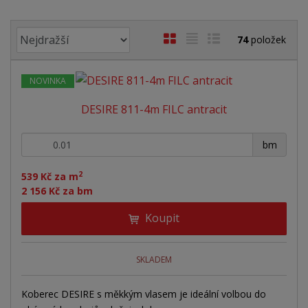
Ř
O
T
Ř
74
položek
a
b
a
á
z
r
b
d
e
NOVINKA
á
u
k
n
DESIRE 811-4m FILC antracit
z
l
o
í
p
k
k
v
+
-
r
bm
o
o
ý
o
v
v
v
2
d
539 Kč za m
ý
ý
ý
2 156 Kč za bm
u
v
v
p
k
Koupit
ý
ý
i
t
ů
p
p
s
i
i
SKLADEM
s
s
Koberec DESIRE s měkkým vlasem je ideální volbou do