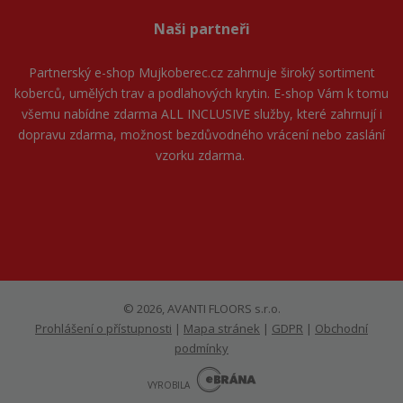
Naši partneři
Partnerský e-shop
Mujkoberec.cz
zahrnuje široký sortiment
koberců, umělých trav a podlahových krytin. E-shop Vám k tomu
všemu nabídne zdarma ALL INCLUSIVE služby, které zahrnují i
dopravu zdarma, možnost bezdůvodného vrácení nebo zaslání
vzorku zdarma.
© 2026, AVANTI FLOORS s.r.o.
Prohlášení o přístupnosti
|
Mapa stránek
|
GDPR
|
Obchodní
podmínky
E
B
VYROBILA
R