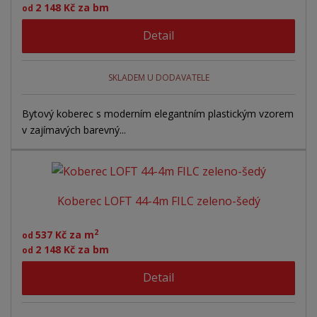
2 148 Kč za bm
od
Detail
SKLADEM U DODAVATELE
Bytový koberec s moderním elegantním plastickým vzorem
v zajímavých barevný...
Koberec LOFT 44-4m FILC zeleno-šedý
2
537 Kč za m
od
2 148 Kč za bm
od
Detail