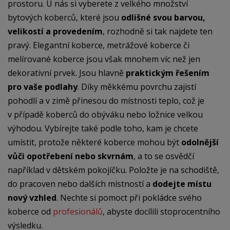
prostoru. U nás si vyberete z velkého množství
bytových koberců, které jsou
odlišné svou barvou,
velikostí a provedením
, rozhodně si tak najdete ten
pravý. Elegantní koberce, metrážové koberce či
melírované koberce jsou však mnohem víc než jen
dekorativní prvek. Jsou hlavně
praktickým řešením
pro vaše podlahy
. Díky měkkému povrchu zajistí
pohodlí a v zimě přinesou do místnosti teplo, což je
v případě koberců do obýváku nebo ložnice velkou
výhodou. Vybírejte také podle toho, kam je chcete
umístit, protože některé koberce mohou být
odolnější
vůči opotřebení nebo skvrnám
, a to se osvědčí
například v dětském pokojíčku. Položte je na schodiště,
do pracoven nebo dalších místností a
dodejte místu
nový vzhled
. Nechte si pomoct při pokládce svého
koberce od
profesionálů
, abyste docílili stoprocentního
výsledku.