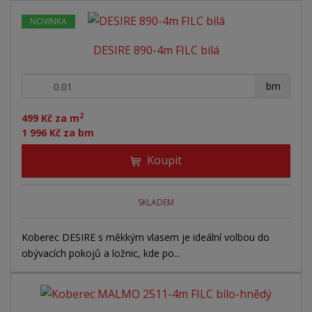
NOVINKA
DESIRE 890-4m FILC bílá
+
-
bm
2
499 Kč za m
1 996 Kč za bm
Koupit
SKLADEM
Koberec DESIRE s měkkým vlasem je ideální volbou do
obývacích pokojů a ložnic, kde po...