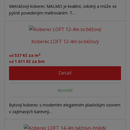
Metrážový koberec MALMO je kvalitní, odolný a může se
pyšnit povedeným melírováním. T...
Koberec LOFT 12-4m sv.béžový
2
537 Kč za m
od
1 611 Kč za bm
od
Detail
SKLADEM
Bytový koberec s moderním elegantním plastickým vzorem
v zajímavých barevný...