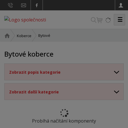
☰
V
y
h
Ú
Bytové
Koberce
v
l
o
e
Bytové koberce
d
d
n
a
í
Zobrazit popis kategorie
t
s
t
r
a
Zobrazit další kategorie
n
a
Probíhá načítání komponenty