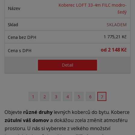
Koberec LOFT 33-4m FILC modro-
šedý
SKLADEM
1 775,21 Kč
od
2 148 Kč
Detail
1
2
3
4
5
6
7
Objevte
různé druhy
levných koberců do bytu. Koberce
zútulní váš domov
a dokážou zcela změnit atmosféru
prostoru. U nás si vyberete z velkého množství