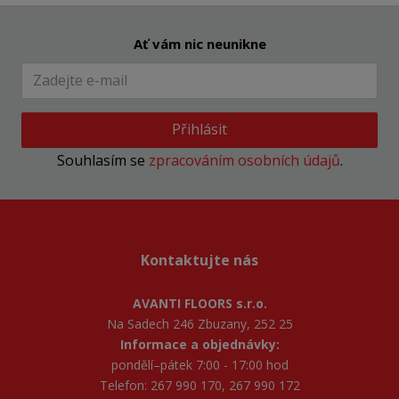
Ať vám nic neunikne
Přihlásit
Souhlasím se
zpracováním osobních údajů
.
Kontaktujte nás
AVANTI FLOORS s.r.o.
Na Sadech 246 Zbuzany, 252 25
Informace a objednávky:
pondělí–pátek 7:00 - 17:00 hod
Telefon: 267 990 170, 267 990 172