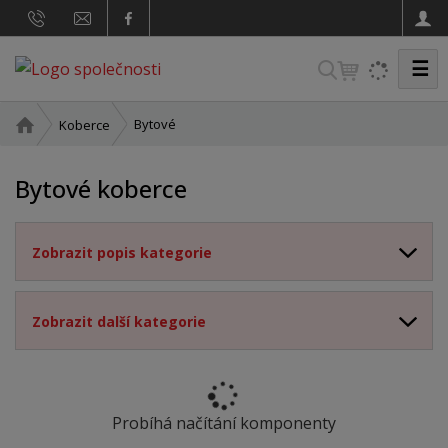
☰
V
y
h
Ú
Bytové
Koberce
v
l
o
e
Bytové koberce
d
d
n
a
í
Zobrazit popis kategorie
t
s
t
r
a
Zobrazit další kategorie
n
a
Probíhá načítání komponenty