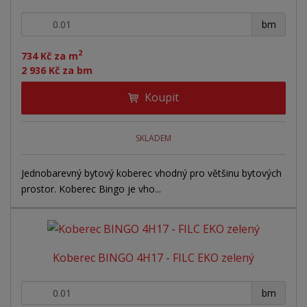
+
-
bm
2
734 Kč za m
2 936 Kč za bm
Koupit
SKLADEM
Jednobarevný bytový koberec vhodný pro většinu bytových
prostor. Koberec Bingo je vho...
Koberec BINGO 4H17 - FILC EKO zelený
+
-
bm