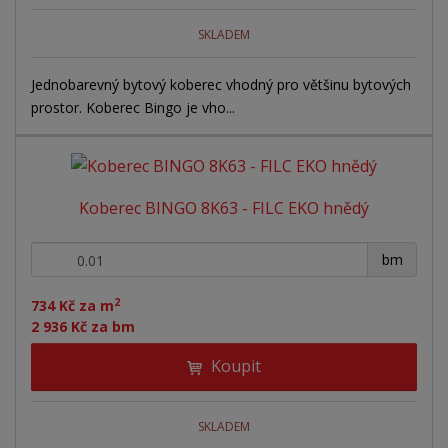
SKLADEM
Jednobarevný bytový koberec vhodný pro většinu bytových
prostor. Koberec Bingo je vho...
Koberec BINGO 8K63 - FILC EKO hnědý
+
-
bm
2
734 Kč za m
2 936 Kč za bm
Koupit
SKLADEM