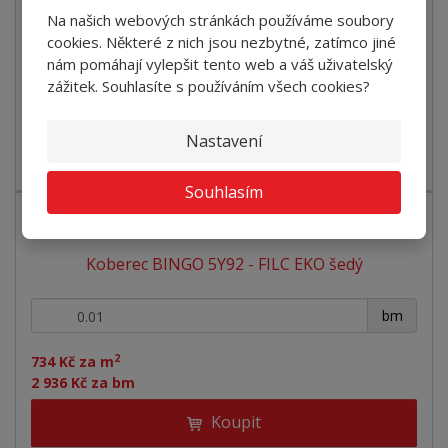
Na našich webových stránkách používáme soubory
Koupit
cookies. Některé z nich jsou nezbytné, zatímco jiné
nám pomáhají vylepšit tento web a váš uživatelský
zážitek. Souhlasíte s používáním všech cookies?
SKLADEM
Nastavení
Jednobarevný bytový koberec vhodný pro většinu bytových
prostor. Koberec Bingo je vho...
Souhlasím
Koberec BINGO 5Y92 - FILC EKO šedý
+
-
bm
2
734 Kč za m
2 936 Kč za bm
Koupit