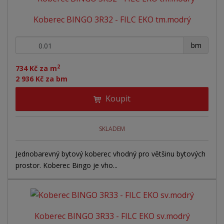
Koberec BINGO 3R32 - FILC EKO tm.modrý
+
-
bm
2
734 Kč za m
2 936 Kč za bm
Koupit
SKLADEM
Jednobarevný bytový koberec vhodný pro většinu bytových
prostor. Koberec Bingo je vho...
Koberec BINGO 3R33 - FILC EKO sv.modrý