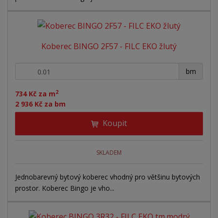
Koberec BINGO 2F57 - FILC EKO žlutý
+
-
bm
2
734 Kč za m
2 936 Kč za bm
Koupit
SKLADEM
Jednobarevný bytový koberec vhodný pro většinu bytových
prostor. Koberec Bingo je vho...