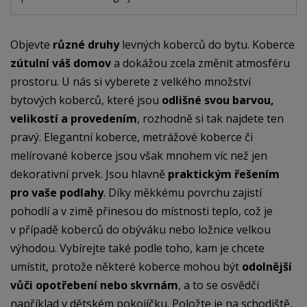
Objevte
různé druhy
levných koberců do bytu. Koberce
zútulní váš domov
a dokážou zcela změnit atmosféru
prostoru. U nás si vyberete z velkého množství
bytových koberců, které jsou
odlišné svou barvou,
velikostí a provedením
, rozhodně si tak najdete ten
pravý. Elegantní koberce, metrážové koberce či
melírované koberce jsou však mnohem víc než jen
dekorativní prvek. Jsou hlavně
praktickým řešením
pro vaše podlahy
. Díky měkkému povrchu zajistí
pohodlí a v zimě přinesou do místnosti teplo, což je
v případě koberců do obýváku nebo ložnice velkou
výhodou. Vybírejte také podle toho, kam je chcete
umístit, protože některé koberce mohou být
odolnější
vůči opotřebení nebo skvrnám
, a to se osvědčí
například v dětském pokojíčku. Položte je na schodiště,