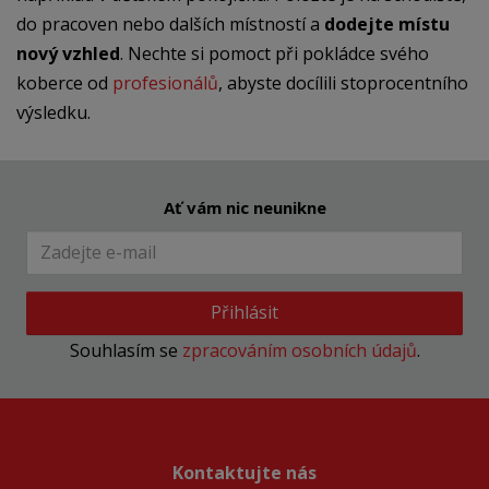
do pracoven nebo dalších místností a
dodejte místu
nový vzhled
. Nechte si pomoct při pokládce svého
koberce od
profesionálů
, abyste docílili stoprocentního
výsledku.
Ať vám nic neunikne
Přihlásit
Souhlasím se
zpracováním osobních údajů
.
Kontaktujte nás