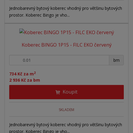
s
s
Jednobarevný bytový koberec vhodný pro většinu bytových
prostor. Koberec Bingo je vho...
Koberec BINGO 1P15 - FILC EKO červený
+
-
bm
2
734 Kč za m
2 936 Kč za bm
Koupit
SKLADEM
Jednobarevný bytový koberec vhodný pro většinu bytových
prostor. Koberec Bingo je vho...