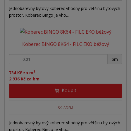
Jednobarevný bytový koberec vhodný pro většinu bytových
prostor. Koberec Bingo je vho...
Koberec BINGO 8K64 - FILC EKO béžový
+
-
bm
2
734 Kč za m
2 936 Kč za bm
Koupit
SKLADEM
Jednobarevný bytový koberec vhodný pro většinu bytových
prostor. Koberec Bingo je vho...