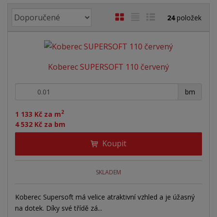
Ř
O
T
Ř
24
položek
a
b
a
á
z
r
b
d
e
á
u
k
n
Koberec SUPERSOFT 110 červený
z
l
o
í
p
k
k
v
+
-
r
bm
o
o
ý
o
v
v
v
2
d
1 133 Kč za m
ý
ý
ý
4 532 Kč za bm
u
v
v
p
k
Koupit
ý
ý
i
t
ů
p
p
s
i
i
SKLADEM
s
s
Koberec Supersoft má velice atraktivní vzhled a je úžasný
na dotek. Díky své třídě zá...