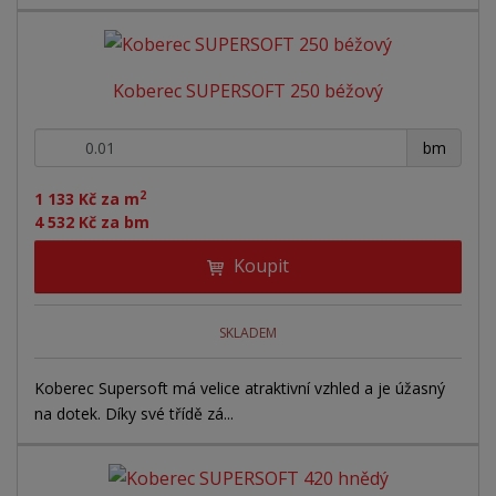
Koberec SUPERSOFT 250 béžový
+
-
bm
2
1 133 Kč za m
4 532 Kč za bm
Koupit
SKLADEM
Koberec Supersoft má velice atraktivní vzhled a je úžasný
na dotek. Díky své třídě zá...