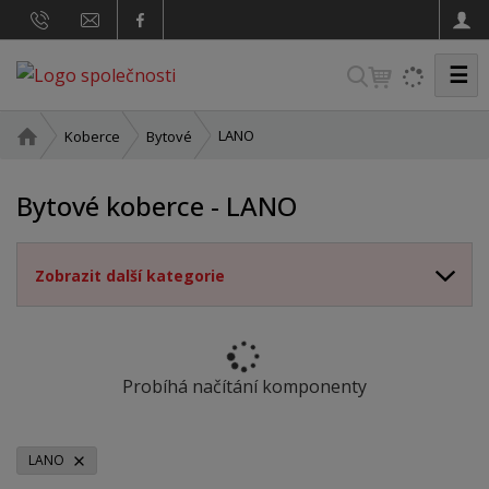
☰
V
y
h
Ú
LANO
Koberce
Bytové
v
l
o
e
Bytové koberce - LANO
d
d
n
a
í
Zobrazit další kategorie
t
s
t
r
a
n
Probíhá načítání komponenty
a
LANO