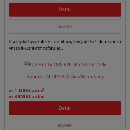
Detail
SKLADEM
Krásný béžový koberec v metráži, který do Vaší domácnosti
vnese luxusní atmosféru. Je...
Koberec GLORY 820-4m AB tm. šedý
2
1 130 Kč za m
od
4 520 Kč za bm
od
Detail
SKLADEM