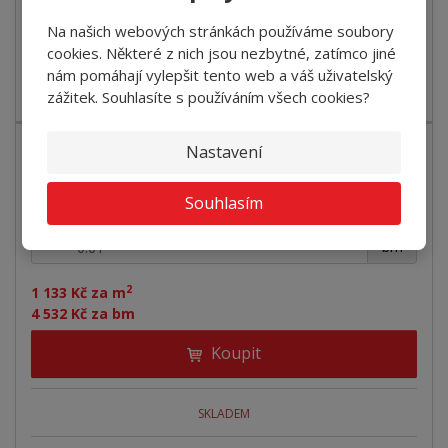
SKLADEM
Na našich webových stránkách používáme soubory
cookies. Některé z nich jsou nezbytné, zatímco jiné
Koberec Supersoft má velice atraktivní vzhled a je úžasný
nám pomáhají vylepšit tento web a váš uživatelský
na dotek. Díky své třídě zá...
zážitek. Souhlasíte s používáním všech cookies?
Nastavení
Koberec SUPERSOFT 850 tm.šedý
Souhlasím
+
-
bm
2
1 133 Kč za m
4 532 Kč za bm
Koupit
SKLADEM