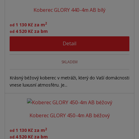
Koberec GLORY 440-4m AB bílý
2
1 130 Kč za m
od
4 520 Kč za bm
od
Detail
SKLADEM
Krásný béžový koberec v metráži, který do Vaší domácnosti
vnese luxusní atmosféru. Je...
Koberec GLORY 450-4m AB béžový
2
1 130 Kč za m
od
4 520 Kč za bm
od