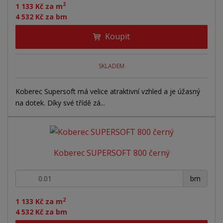
2
1 133 Kč za m
4 532 Kč za bm
Koupit
SKLADEM
Koberec Supersoft má velice atraktivní vzhled a je úžasný
na dotek. Díky své třídě zá...
Koberec SUPERSOFT 800 černý
+
-
bm
2
1 133 Kč za m
4 532 Kč za bm