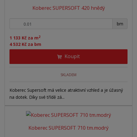
Koberec SUPERSOFT 420 hnědý
+
-
bm
2
1 133 Kč za m
4 532 Kč za bm
Koupit
SKLADEM
Koberec Supersoft má velice atraktivní vzhled a je úžasný
na dotek. Díky své třídě zá...
Koberec SUPERSOFT 710 tm.modrý