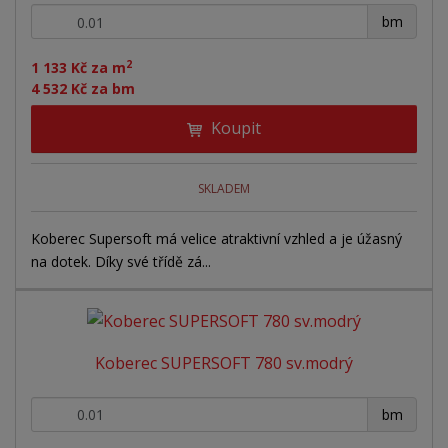
+
-
bm
2
1 133 Kč za m
4 532 Kč za bm
Koupit
SKLADEM
Koberec Supersoft má velice atraktivní vzhled a je úžasný
na dotek. Díky své třídě zá...
Koberec SUPERSOFT 780 sv.modrý
+
-
bm