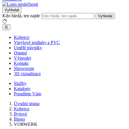
Vyhledat
Kdo hledá, ten najde
Vyhledat
☰
Koberce
Vinylové podlahy a PVC
Umělé trávníky
Ostatní
Výprodej
Kontakt
Showroom
3D vizualizace
Služby
Katalogy
Poradíme Vám
Úvodní strana
Koberce
Bytové
Bingo
VORWERK