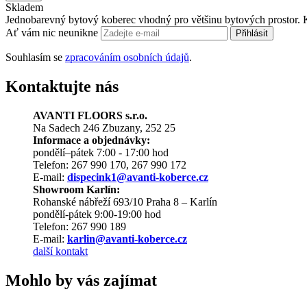
Skladem
Jednobarevný bytový koberec vhodný pro většinu bytových prostor. K
Ať vám nic neunikne
Přihlásit
Souhlasím se
zpracováním osobních údajů
.
Kontaktujte nás
AVANTI FLOORS s.r.o.
Na Sadech 246 Zbuzany, 252 25
Informace a objednávky:
pondělí–pátek 7:00 - 17:00 hod
Telefon: 267 990 170, 267 990 172
E-mail:
dispecink1@avanti-koberce.cz
Showroom Karlín:
Rohanské nábřeží 693/10 Praha 8 – Karlín
pondělí-pátek 9:00-19:00 hod
Telefon: 267 990 189
E-mail:
karlin@avanti-koberce.cz
další kontakt
Mohlo by vás zajímat