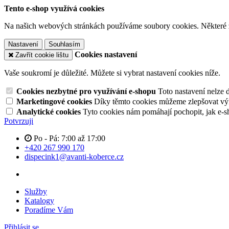
Tento e-shop využívá cookies
Na našich webových stránkách používáme soubory cookies. Některé z n
Nastavení
Souhlasím
Cookies nastavení
Zavřít cookie lištu
Vaše soukromí je důležité. Můžete si vybrat nastavení cookies níže.
Cookies nezbytné pro využívání e-shopu
Toto nastavení nelze 
Marketingové cookies
Díky těmto cookies můžeme zlepšovat výko
Analytické cookies
Tyto cookies nám pomáhají pochopit, jak e-s
Potvrzuji
Po - Pá: 7:00 až 17:00
+420 267 990 170
dispecink1@avanti-koberce.cz
Služby
Katalogy
Poradíme Vám
Přihlásit se