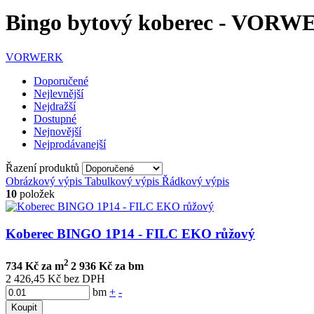
Bingo bytový koberec - VOR
VORWERK
Doporučené
Nejlevnější
Nejdražší
Dostupné
Nejnovější
Nejprodávanejší
Řazení produktů
Obrázkový výpis
Tabulkový výpis
Řádkový výpis
10
položek
Koberec BINGO 1P14 - FILC EKO růžový
2
734 Kč za m
2 936 Kč za bm
2 426,45 Kč bez DPH
bm
+
-
Koupit