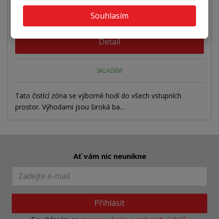
2
299 Kč za m
od
Souhlasím
299 Kč za bm
od
Detail
SKLADEM
Tato čistící zóna se výborně hodí do všech vstupních
prostor. Výhodami jsou široká ba...
Ať vám nic neunikne
Přihlásit