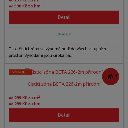
od
r
o
o
ý
598 Kč za bm
od
o
v
v
v
d
Detail
ý
ý
ý
u
v
v
p
k
ý
ý
i
t
SKLADEM
ů
p
p
s
i
i
Tato čistící zóna se výborně hodí do všech vstupních
prostor. Výhodami jsou široká ba...
s
s
VÝPRODEJ
41
%
-
Čisticí zóna BETA 226-2m přírodní
2
299 Kč za m
od
299 Kč za bm
od
Detail