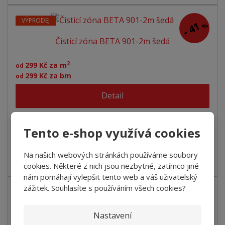
VÝPRODEJ
41
%
-
Čisticí zóna BETA 901-2m šedá
2
299 Kč za m
od
299 Kč za bm
od
Detail
SKLADEM
Tento e-shop využívá cookies
Tato čistící zóna se výborně hodí do všech vstupních
Na našich webových stránkách používáme soubory
prostor. Výhodami jsou široká ba...
cookies. Některé z nich jsou nezbytné, zatímco jiné
nám pomáhají vylepšit tento web a váš uživatelský
zážitek. Souhlasíte s používáním všech cookies?
VÝPRODEJ
41
%
-
Čisticí zóna BETA 923-2m černá
Nastavení