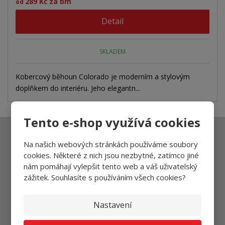
289 Kč za bm
od
Detail
SKLADEM
Kobercový běhoun Colorado je moderním a stylovým
doplňkem do interiéru. Jeho elegantn...
Tento e-shop využívá cookies
Ať vám nic neunikne
Na našich webových stránkách používáme soubory
cookies. Některé z nich jsou nezbytné, zatímco jiné
nám pomáhají vylepšit tento web a váš uživatelský
zážitek. Souhlasíte s používáním všech cookies?
Přihlásit
Souhlasím se
zpracováním osobních údajů
.
Nastavení