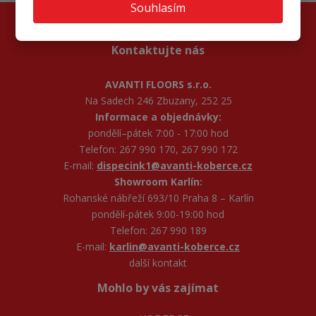
Souhlasím
Kontaktujte nás
AVANTI FLOORS s.r.o.
Na Sadech 246 Zbuzany, 252 25
Informace a objednávky:
pondělí–pátek 7:00 - 17:00 hod
Telefon: 267 990 170, 267 990 172
E-mail:
dispecink1@avanti-koberce.cz
Showroom Karlín:
Rohanské nábřeží 693/10 Praha 8 – Karlín
pondělí-pátek 9:00-19:00 hod
Telefon: 267 990 189
E-mail:
karlin@avanti-koberce.cz
další kontakt
Mohlo by vás zajímat