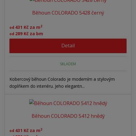
e
á
u
k
n
Běhoun COLORADO 5428 černý
z
l
o
í
p
k
k
v
2
431 Kč za m
od
r
o
o
ý
289 Kč za bm
od
o
v
v
v
d
Detail
ý
ý
ý
u
v
v
p
k
ý
ý
i
t
SKLADEM
ů
p
p
s
i
i
Kobercový běhoun Colorado je moderním a stylovým
doplňkem do interiéru. Jeho elegantn...
s
s
Běhoun COLORADO 5412 hnědý
2
431 Kč za m
od