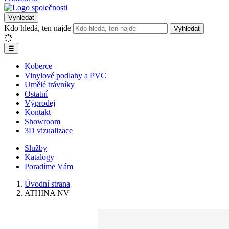
Vyhledat
Kdo hledá, ten najde
Vyhledat
☰
Koberce
Vinylové podlahy a PVC
Umělé trávníky
Ostatní
Výprodej
Kontakt
Showroom
3D vizualizace
Služby
Katalogy
Poradíme Vám
Úvodní strana
ATHINA NV