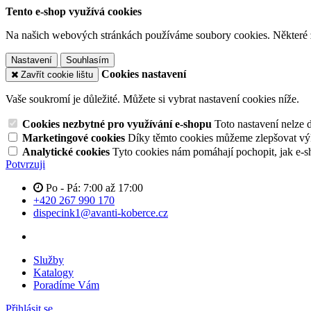
Tento e-shop využívá cookies
Na našich webových stránkách používáme soubory cookies. Některé z n
Nastavení
Souhlasím
Cookies nastavení
Zavřít cookie lištu
Vaše soukromí je důležité. Můžete si vybrat nastavení cookies níže.
Cookies nezbytné pro využívání e-shopu
Toto nastavení nelze 
Marketingové cookies
Díky těmto cookies můžeme zlepšovat výko
Analytické cookies
Tyto cookies nám pomáhají pochopit, jak e-s
Potvrzuji
Po - Pá: 7:00 až 17:00
+420 267 990 170
dispecink1@avanti-koberce.cz
Služby
Katalogy
Poradíme Vám
Přihlásit se