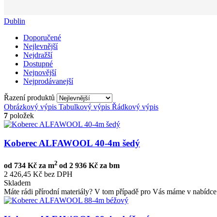
Dublin
Doporučené
Nejlevnější
Nejdražší
Dostupné
Nejnovější
Nejprodávanejší
Řazení produktů
Obrázkový výpis
Tabulkový výpis
Řádkový výpis
7
položek
Koberec ALFAWOOL 40-4m šedý
2
od
734 Kč za m
od
2 936 Kč za bm
2 426,45 Kč bez DPH
Skladem
Máte rádi přírodní materiály? V tom případě pro Vás máme v nabídce 